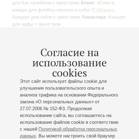
для бас-тромбона с оркестром;
Клинг
: «Слон и
комар» для флейты-пикколо и тубы;
Р. Штраус
:
Концерт для гобоя с оркестром;
Хинастера
: Концерт
для арфы с оркестром
Купить билет
500 — 800 р.
Согласие на
использование
cookies
25
апреля
,
2027
20:00
,
Вс
Большой зал
Этот сайт использует файлы cookie для
улучшения пользовательского опыта и
Шуман. Концерт для
анализа трафика на основании Федерального
фортепиано с оркестром
закона «О персональных данных» от
Солистка – Элисо Вирсаладзе
27.07.2006 № 152-ФЗ. Продолжая
использование сайта, вы соглашаетесь на
Концерт 7-го абонемента «
Популярная классика
»
использование файлов cookie в соответствии
Академический симфонический оркестр
с нашей
Политикой обработки персональных
филармонии
данных
. Вы можете настроить свой браузер