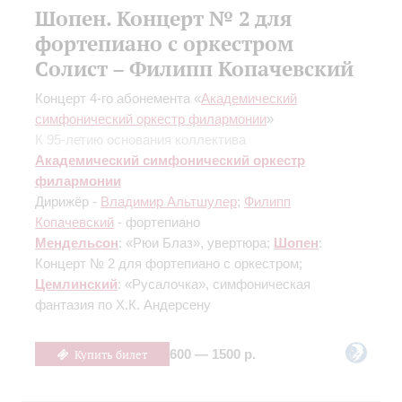
Шопен. Концерт № 2 для
фортепиано с оркестром
Солист – Филипп Копачевский
Концерт 4-го абонемента «
Академический
симфонический оркестр филармонии
»
К 95-летию основания коллектива
Академический симфонический оркестр
филармонии
Дирижёр -
Владимир Альтшулер
;
Филипп
Копачевский
- фортепиано
Мендельсон
: «Рюи Блаз», увертюра;
Шопен
:
Концерт № 2 для фортепиано с оркестром;
Цемлинский
: «Русалочка», симфоническая
фантазия по Х.К. Андерсену
Купить билет
600 — 1500 р.