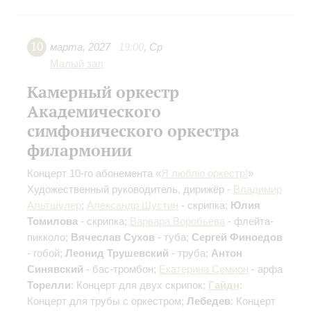
10
марта
,
2027
19:00
,
Ср
Малый зал
Камерный оркестр
Академического
симфонического оркестра
филармонии
Концерт 10-го абонемента «
Я люблю оркестр!
»
Художественный руководитель, дирижёр -
Владимир
Альтшулер
;
Александр Шустин
- скрипка;
Юлия
Томилова
- скрипка;
Варвара Воробьёва
- флейта-
пикколо;
Вячеслав Сухов
- туба;
Сергей Финоедов
- гобой;
Леонид Трушевский
- труба;
Антон
Синявский
- бас-тромбон;
Екатерина Семион
- арфа
Торелли
: Концерт для двух скрипок;
Гайдн
:
Концерт для трубы с оркестром;
Лебедев
: Концерт