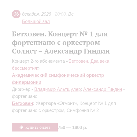
06
декабря
,
2026
20:00
,
Вс
Большой зал
Бетховен. Концерт № 1 для
фортепиано с оркестром
Солист – Александр Гиндин
Концерт 2-го абонемента «
Бетховен. Два века
бессмертия
»
Академический симфонический оркестр
филармонии
Дирижёр -
Владимир Альтшулер
;
Александр Гиндин
-
фортепиано
Бетховен
: Увертюра «Эгмонт», Концерт № 1 для
фортепиано с оркестром, Симфония № 2
Купить билет
750 — 1800 р.