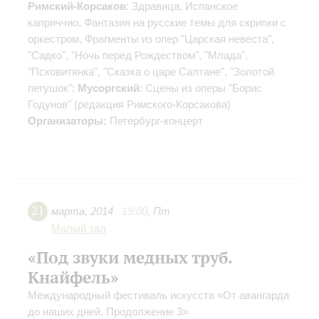
Римский-Корсаков
: Здравица, Испанское
каприччио, Фантазия на русские темы для скрипки с
оркестром, Фрагменты из опер "Царская невеста",
"Садко", "Ночь перед Рождеством", "Млада",
"Псковитянка", "Сказка о царе Салтане", "Золотой
петушок";
Мусоргский
: Сцены из оперы "Борис
Годунов" (редакция Римского-Корсакова)
Организаторы:
Петербург-концерт
21
марта
,
2014
19:00
,
Пт
Малый зал
«Под звуки медных труб.
Кнайфель»
Международный фестиваль искусств «От авангарда
до наших дней. Продолжение 3»