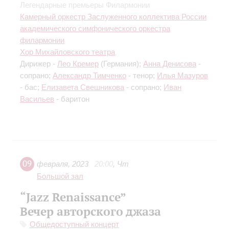
Легендарные премьеры Филармонии
Камерный оркестр Заслуженного коллектива России
академического симфонического оркестра
филармонии
Хор Михайловского театра
Дирижер -
Лео Кремер
(Германия);
Анна Денисова
-
сопрано;
Александр Тимченко
- тенор;
Илья Мазуров
- бас;
Елизавета Свешникова
- сопрано;
Иван
Васильев
- баритон
09
февраля
,
2023
20:00
,
Чт
Большой зал
“Jazz Renaissance”
Вечер авторского джаза
Общедоступный концерт