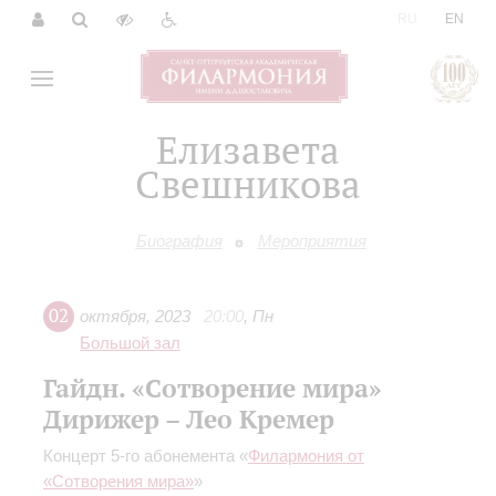
|
RU
EN
Елизавета
Свешникова
Биография
Мероприятия
02
октября
,
2023
20:00
,
Пн
Большой зал
Гайдн. «Сотворение мира»
Дирижер – Лео Кремер
Концерт 5-го абонемента «
Филармония от
«Сотворения мира»
»