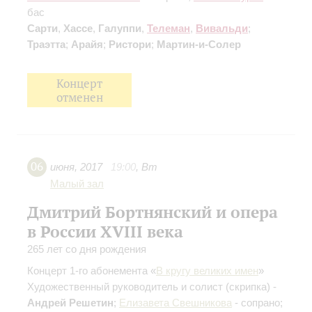
бас
Сарти
,
Хассе
,
Галуппи
,
Телеман
,
Вивальди
;
Траэтта
;
Арайя
;
Ристори
;
Мартин-и-Солер
Концерт
отменен
06
июня
,
2017
19:00
,
Вт
Малый зал
Дмитрий Бортнянский и опера
в России XVIII века
265 лет со дня рождения
Концерт 1-го абонемента «
В кругу великих имен
»
Художественный руководитель и солист (скрипка) -
Андрей Решетин
;
Елизавета Свешникова
- сопрано;