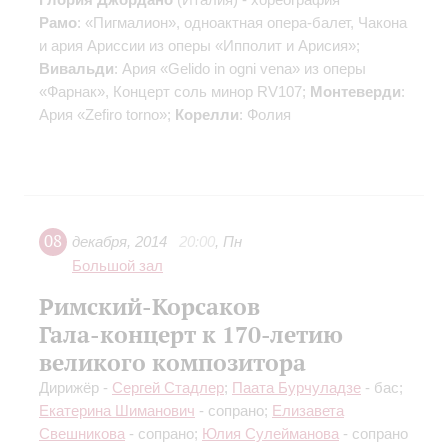
Рамо
: «Пигмалион», одноактная опера-балет, Чакона
и ария Ариссии из оперы «Ипполит и Арисия»;
Вивальди
: Ария «Gelido in ogni vena» из оперы
«Фарнак», Концерт соль минор RV107;
Монтеверди
:
Ария «Zefiro torno»;
Корелли
: Фолия
08
декабря
,
2014
20:00
,
Пн
Большой зал
Римский-Корсаков
Гала-концерт к 170-летию
великого композитора
Дирижёр -
Сергей Стадлер
;
Паата Бурчуладзе
- бас;
Екатерина Шиманович
- сопрано;
Елизавета
Свешникова
- сопрано;
Юлия Сулейманова
- сопрано