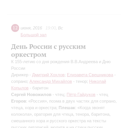
12
июня
,
2016
19:00
,
Вс
Большой зал
День России с русским
оркестром
К 155-летию со дня рождения В.В.Андреева и Дню
России
Дирижер -
Дмитрий Хохлов
;
Елизавета Свешникова
-
сопрано;
Александр Михайлов
- тенор;
Николай
Копылов
- баритон
Сергей Новожилов
- чтец;
Пётр Гайдуков
- чтец
Егоров
: «Россия», поэма в двух частях для сопрано,
чтеца, хора и оркестра;
Плешак
: «Когда звонят
колокола», оратория для чтеца, тенора, баритона,
смешанного хора и русского оркестра на тексты
русских летописей, молитв и на стихи русских