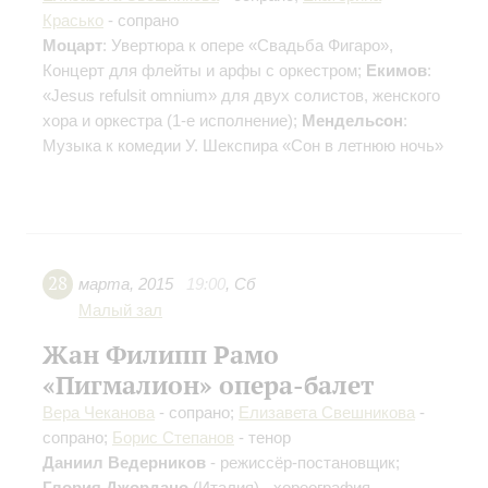
Красько
- сопрано
Моцарт
: Увертюра к опере «Свадьба Фигаро»,
Концерт для флейты и арфы с оркестром;
Екимов
:
«Jesus refulsit omnium» для двух солистов, женского
хора и оркестра (1-е исполнение);
Мендельсон
:
Музыка к комедии У. Шекспира «Сон в летнюю ночь»
28
марта
,
2015
19:00
,
Сб
Малый зал
Жан Филипп Рамо
«Пигмалион» опера-балет
Вера Чеканова
- сопрано;
Елизавета Свешникова
-
сопрано;
Борис Степанов
- тенор
Даниил Ведерников
- режиссёр-постановщик;
Глория Джордано
(Италия) - хореография