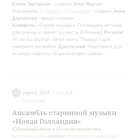
Елена Заставная
- сопрано;
Олег Малов
-
фортепиано;
Елизавета Свешникова
- сопрано;
Анна
Дарьянова
- меццо-сопрано
Кнайфель
: «Глупая лошадь». Пятнадцать историй
для певицы и пианиста (тексты В.Левина);
Рогалёв
:
«Если бы Шуберт читал газету "Правда"» для
камерного ансамбля;
Дукельский
: Увертюра и дуэт
из оперы-новеллы «Барышня-крестьянка»
15
марта
,
2014
19:00
,
Сб
Малый зал
Ансамбль старинной музыки
«Новая Голландия»
Юбилейный вечер к 25-летию коллектива
Вера Чеканова
- сопрано;
Елизавета Свешникова
-