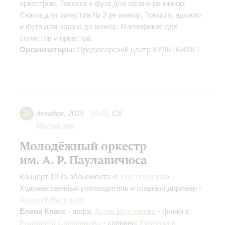
оркестром, Токката и фуга для органа ре минор,
Сюита для оркестра № 3 ре мажор, Токката, адажио
и фуга для органа до мажор, Магнификат для
солистов и оркестра
Организаторы:
Продюсерский центр КУЛЬТБИЛЕТ
26
декабря
,
2015
19:00
,
Сб
Малый зал
Молодёжный оркестр
им. А. Р. Паулавичюса
Концерт 10-го абонемента «
I love оркестр!
»
Художественный руководитель и главный дирижёр -
Алексей Васильев
Елена Класс
- арфа;
Аглая Шуплякова
- флейта;
Елизавета Свешникова
- сопрано;
Екатерина