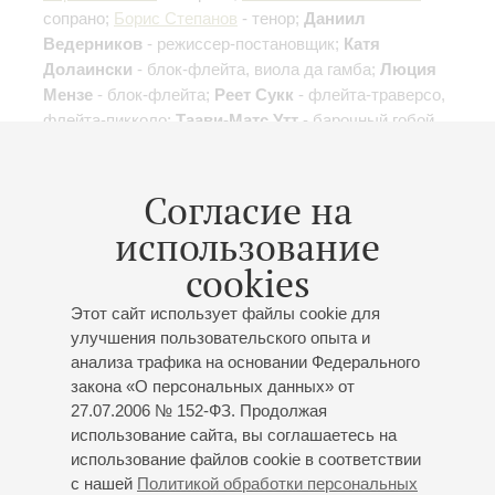
сопрано;
Борис Степанов
- тенор;
Даниил
Ведерников
- режиссер-постановщик;
Катя
Долаински
- блок-флейта, виола да гамба;
Люция
Мензе
- блок-флейта;
Реет Сукк
- флейта-траверсо,
флейта-пикколо;
Таави-Матс Утт
- барочный гобой,
гобой да качча
И.С. Бах
,
Рамо
,
Вивальди
;
Рамо
: «Пигмалион»,
Согласие на
одноактная опера-балет;
И.С. Бах
: Бранденбургский
концерт № 5
Первое исполнение в России
, Месса ля
использование
мажор
Фрагменты
;
Вивальди
: Концерт для
cookies
блокфлейт, органа и струнных
Этот сайт использует файлы cookie для
улучшения пользовательского опыта и
анализа трафика на основании Федерального
закона «О персональных данных» от
09
27.07.2006 № 152-ФЗ. Продолжая
марта
,
2014
19:00
,
Вс
использование сайта, вы соглашаетесь на
Малый зал
использование файлов cookie в соответствии
Духовные кантаты.
с нашей
Политикой обработки персональных