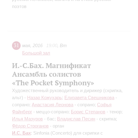
поэтов
31
мая
,
2016
19:00
,
Вт
Большой зал
И.-С.Бах. Магнификат
Ансамбль солистов
«The Pocket Symphony»
Художественный руководитель и дирижер (скрипка,
альт) -
Назар Кожухарь
;
Елизавета Свешникова
-
сопрано;
Анастасия Леонова
- сопрано;
Софья
Файнберг
- меццо-сопрано;
Борис Степанов
- тенор;
Илья Мазуров
- бас;
Владислав Песин
- скрипка;
Фёдор Строганов
- орган
И.С. Бах
: Sinfonia (Concerto) для скрипки с