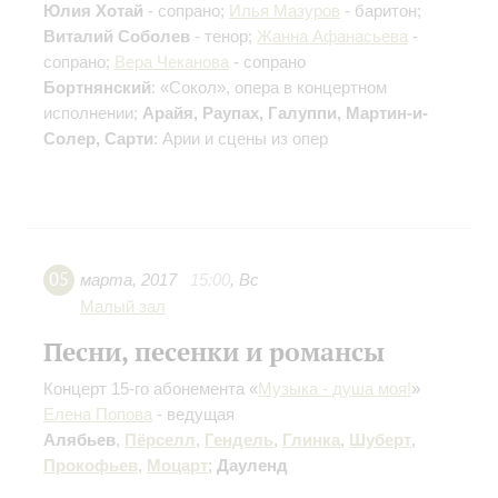
Юлия Хотай
- сопрано;
Илья Мазуров
- баритон;
Виталий Соболев
- тенор;
Жанна Афанасьева
-
сопрано;
Вера Чеканова
- сопрано
Бортнянский
: «Сокол», опера в концертном
исполнении;
Арайя, Раупах, Галуппи, Мартин-и-
Солер, Сарти
: Арии и сцены из опер
05
марта
,
2017
15:00
,
Вс
Малый зал
Песни, песенки и романсы
Концерт 15-го абонемента «
Музыка - душа моя!
»
Елена Попова
- ведущая
Алябьев
,
Пёрселл
,
Гендель
,
Глинка
,
Шуберт
,
Прокофьев
,
Моцарт
;
Дауленд