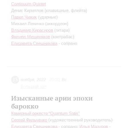
Continuum Quintet
Денис Кириллов
(клавишные, флейта)
Павел Чижик
(ударные)
Михаил Леничко
(аккордеон)
Владимир Кирасиров
(гитара)
Филипп Мещеряков
(контрабас)
Елизавета Свешникова
- сопрано
13
ноября
,
2022
20:00
,
Вс
Большой зал
Изысканные арии эпохи
барокко
Камерный оркестр “Quantum Satis”
Сергей Фильченко
(художественный руководитель)
Елизавета Свешникова
- сопрано;
Илья Мазуров
-