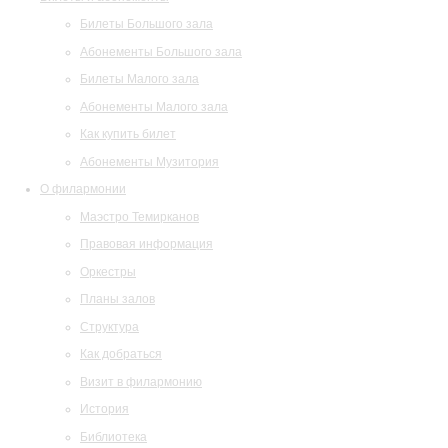
Билеты Большого зала
Абонементы Большого зала
Билеты Малого зала
Абонементы Малого зала
Как купить билет
Абонементы Музитория
О филармонии
Маэстро Темирканов
Правовая информация
Оркестры
Планы залов
Структура
Как добраться
Визит в филармонию
История
Библиотека