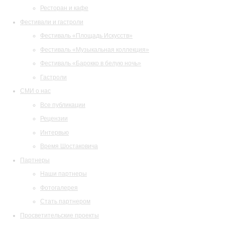
Ресторан и кафе
Фестивали и гастроли
Фестиваль «Площадь Искусств»
Фестиваль «Музыкальная коллекция»
Фестиваль «Барокко в белую ночь»
Гастроли
СМИ о нас
Все публикации
Рецензии
Интервью
Время Шостаковича
Партнеры
Наши партнеры
Фотогалерея
Стать партнером
Просветительские проекты