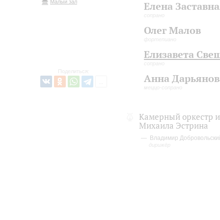
Малый зал
Елена Заставна
сопрано
Олег Малов
фортепиано
Елизавета Све
сопрано
Поделиться:
Анна Дарьянов
меццо-сопрано
Камерный оркестр 
Михаила Эстрина
Владимир Добровольски
дирижёр