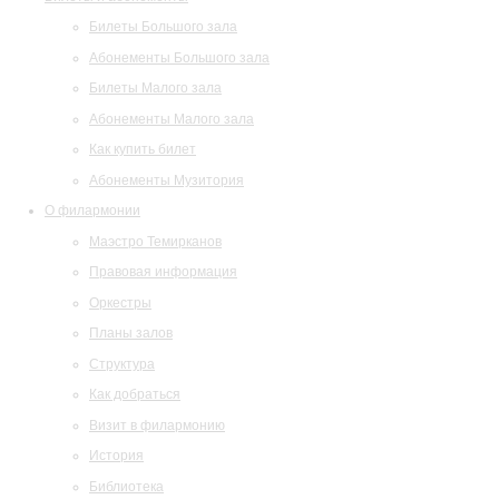
Билеты Большого зала
Абонементы Большого зала
Билеты Малого зала
Абонементы Малого зала
Как купить билет
Абонементы Музитория
О филармонии
Маэстро Темирканов
Правовая информация
Оркестры
Планы залов
Структура
Как добраться
Визит в филармонию
История
Библиотека