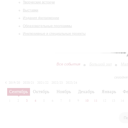
Творческие встречи
Выставки
Издания филармонии
Образовательные программы
Инклюзивные и специальные проекты
Все события
Большой зал
Мал
сегодня
2019/20
2020/21
2021/22
2022/23
2023/24
2024/25
2025/26
2026/27
Сентябрь
Октябрь
Ноябрь
Декабрь
Январь
Фе
1
2
3
4
5
6
7
8
9
10
11
12
13
14
По