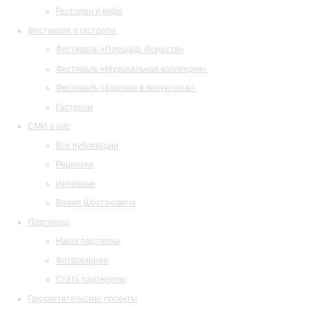
Ресторан и кафе
Фестивали и гастроли
Фестиваль «Площадь Искусств»
Фестиваль «Музыкальная коллекция»
Фестиваль «Барокко в белую ночь»
Гастроли
СМИ о нас
Все публикации
Рецензии
Интервью
Время Шостаковича
Партнеры
Наши партнеры
Фотогалерея
Стать партнером
Просветительские проекты