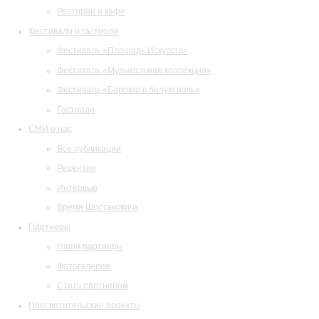
Ресторан и кафе
Фестивали и гастроли
Фестиваль «Площадь Искусств»
Фестиваль «Музыкальная коллекция»
Фестиваль «Барокко в белую ночь»
Гастроли
СМИ о нас
Все публикации
Рецензии
Интервью
Время Шостаковича
Партнеры
Наши партнеры
Фотогалерея
Стать партнером
Просветительские проекты