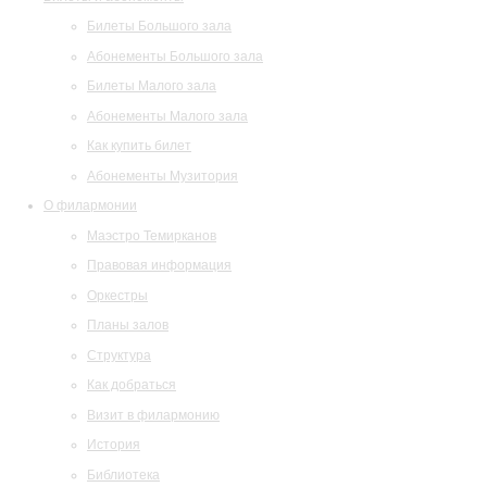
Билеты Большого зала
Абонементы Большого зала
Билеты Малого зала
Абонементы Малого зала
Как купить билет
Абонементы Музитория
О филармонии
Маэстро Темирканов
Правовая информация
Оркестры
Планы залов
Структура
Как добраться
Визит в филармонию
История
Библиотека