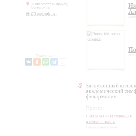
Н
Университет «Сириус»,
Большой зал
Ал
QR-код события
дир
Па
скри
Поделиться:
Заслуженный коллек
академический симф
филармонии
Пресса:
Питерская интеллигенция
и южная страсть
Classical music news