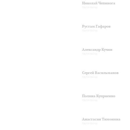
Николай Чепинога
балалайка
Рустам Гафаров
балалайка
Александр Кучин
балалайка
Сергей Васильманов
балалайка
Полина Куприенко
балалайка
Анастасия Тимонина
балалайка