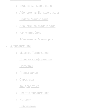
Билеты Большого зала
Абонементы Большого зала
Билеты Малого зала
Абонементы Малого зала
Как купить билет
Абонементы Музитория
О филармонии
Маэстро Темирканов
Правовая информация
Оркестры
Планы залов
Структура
Как добраться
Визит в филармонию
История
Библиотека