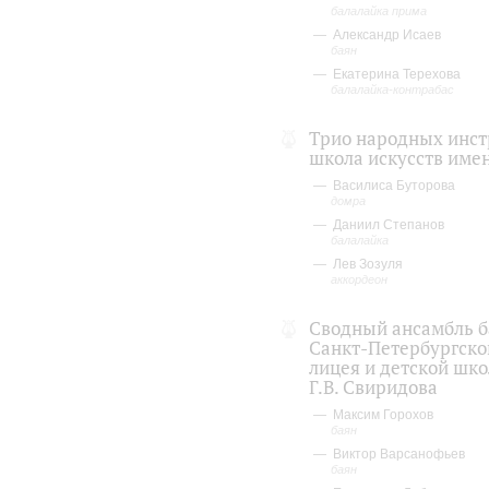
балалайка прима
Александр Исаев
баян
Екатерина Терехова
балалайка-контрабас
Трио народных инст
школа искусств имен
Василиса Буторова
домра
Даниил Степанов
балалайка
Лев Зозуля
аккордеон
Сводный ансамбль б
Санкт-Петербургско
лицея и детской шк
Г.В. Свиридова
Максим Горохов
баян
Виктор Варсанофьев
баян