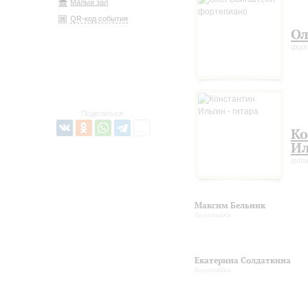
Малый зал
QR-код события
Ол
фор
Поделиться:
Ко
Ил
гит
Максим Бельник
балалайка
Екатерина Солдаткина
балалайка