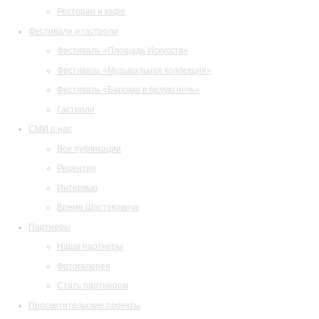
Ресторан и кафе
Фестивали и гастроли
Фестиваль «Площадь Искусств»
Фестиваль «Музыкальная коллекция»
Фестиваль «Барокко в белую ночь»
Гастроли
СМИ о нас
Все публикации
Рецензии
Интервью
Время Шостаковича
Партнеры
Наши партнеры
Фотогалерея
Стать партнером
Просветительские проекты