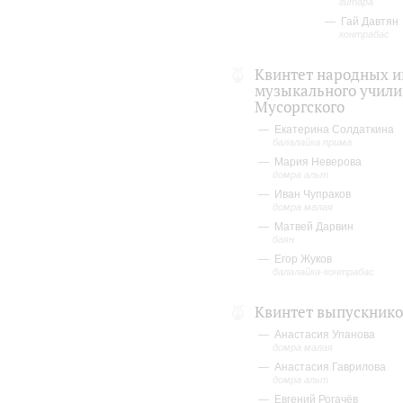
гитара
Гай Давтян
контрабас
Квинтет народных и
музыкального учили
Мусоргского
Екатерина Солдаткина
балалайка прима
Мария Неверова
домра альт
Иван Чупраков
домра малая
Матвей Дарвин
баян
Егор Жуков
балалайка-контрабас
Квинтет выпускнико
Анастасия Упанова
домра малая
Анастасия Гаврилова
домра альт
Евгений Рогачёв