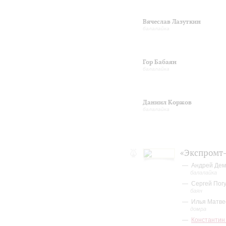
Вячеслав Лазуткин
балалайка
Гор Бабаян
балалайка
Даниил Коржов
балалайка
«Экспромт
Андрей Дем
балалайка
Сергей Пог
баян
Илья Матве
домра
Константин