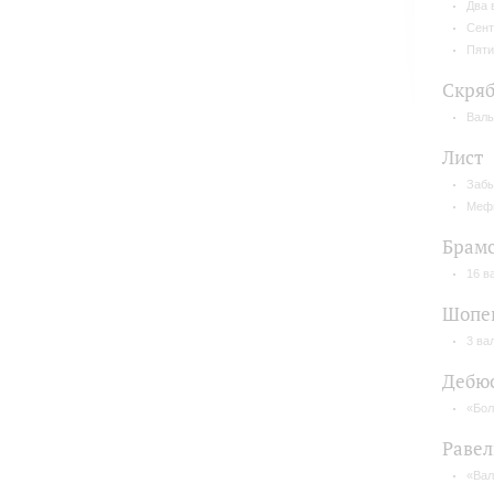
Два 
Сент
Пяти
Скря
Валь
Лист
Забы
Мефи
Брам
16 в
Шопе
3 ва
Дебю
«Бол
Равел
«Вал