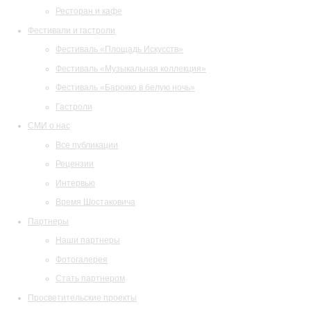
Ресторан и кафе
Фестивали и гастроли
Фестиваль «Площадь Искусств»
Фестиваль «Музыкальная коллекция»
Фестиваль «Барокко в белую ночь»
Гастроли
СМИ о нас
Все публикации
Рецензии
Интервью
Время Шостаковича
Партнеры
Наши партнеры
Фотогалерея
Стать партнером
Просветительские проекты