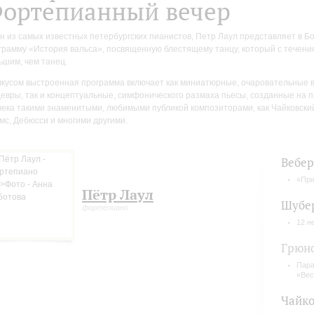
ортепианный вечер
н из самых известных петербургских пианистов, Петр Лаул представляет в 
грамму «История вальса», посвященную блестящему танцу, который с течени
ьшим, чем танец.
вкусом выстроенная программа включает как миниатюрные, очаровательные в
евры, так и концептуальные, симфонического размаха пьесы, созданные на п
века такими знаменитыми, любимыми публикой композиторами, как Чайковски
мс, Дебюсси и многими другими.
Вебер
«При
Пётр Лаул
Шубе
фортепиано
12 н
Грюн
Пара
«Вес
Чайко