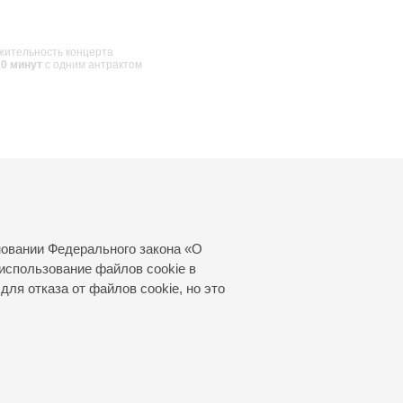
ительность концерта
10 минут
с одним антрактом
новании Федерального закона «О
использование файлов cookie в
для отказа от файлов cookie, но это
© 2000—2026
«Санкт-Петербургская
филармония им. Д.Д.Шостаковича»