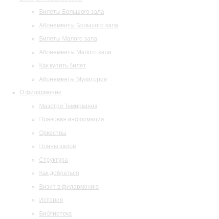
Билеты Большого зала
Абонементы Большого зала
Билеты Малого зала
Абонементы Малого зала
Как купить билет
Абонементы Музитория
О филармонии
Маэстро Темирканов
Правовая информация
Оркестры
Планы залов
Структура
Как добраться
Визит в филармонию
История
Библиотека