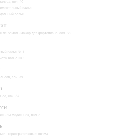
вальса, соч. 40
иментальный вальс
дольный вальс
бин
с ля-бемоль мажор для фортепиано, соч. 38
тый вальс № 1
сто-вальс № 1
с
альсов, соч. 39
н
льса, соч. 34
сси
ее чем медленно», вальс
ь
ьс», хореографическая поэма