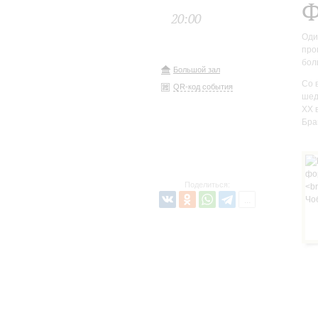
Ф
20:00
Оди
про
бол
Большой зал
Со 
QR-код события
шед
XX 
Бра
Поделиться: