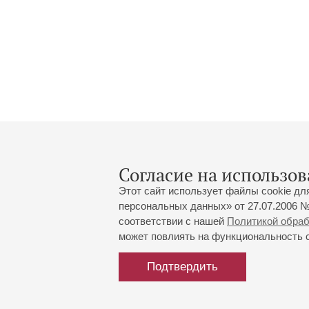
Согласие на использов
Этот сайт использует файлы cookie дл
персональных данных» от 27.07.2006 №
соответствии с нашей
Политикой обра
может повлиять на функциональность са
Большой зал:
191186, Санкт-Петербург, Миха
+7 (812) 240-01-00, +7 (812) 24
Подтвердить
Малый зал:
191011, Санкт-Петербург, Невск
+7 (812) 240-01-00, +7 (812) 24
Напишите нам:
MAX