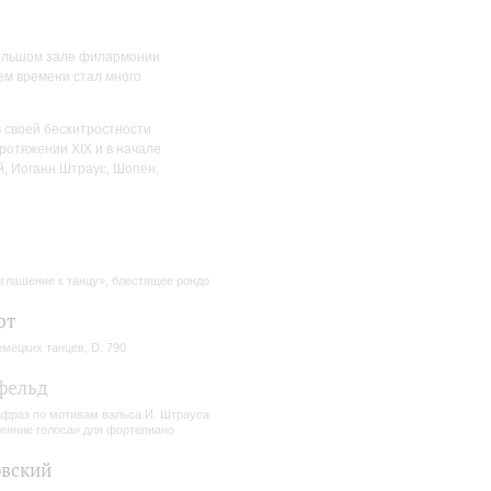
Большом зале филармонии
ем времени стал много
 своей бесхитростности
ротяжении XIX и в начале
й, Иоганн Штраус, Шопен,
глашение к танцу», блестящее рондо
рт
емецких танцев, D. 790
фельд
фраз по мотивам вальса И. Штрауса
енние голоса» для фортепиано
вский