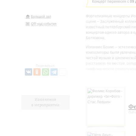
Концерт перенесен с
09 
Фортепианные концерты Иог
Большой зал
сцене – Заслуженный коллек
QR-код события
известный петербургский п
концертов одного автора в 
Бетховена.
Иоганнес Брамс – эстетическ
композиторы были увлечены
чистой музыке и циклическо
расставило по местам, сего
Поделиться:
симфонического репертуара
Концерт № 1 для фортепиан
Для нас он – почтенный мас
застенчивый Иоганнес был и
Изменения
образом для своего любимог
в мероприятии
Фе
для него судьбоносным. Роб
провозгласил юношу гением,
дир
ответственность, он же поб
этого человека для Иоганне
собой, за которой последов
первые наброски драматичес