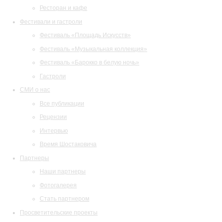
Ресторан и кафе
Фестивали и гастроли
Фестиваль «Площадь Искусств»
Фестиваль «Музыкальная коллекция»
Фестиваль «Барокко в белую ночь»
Гастроли
СМИ о нас
Все публикации
Рецензии
Интервью
Время Шостаковича
Партнеры
Наши партнеры
Фотогалерея
Стать партнером
Просветительские проекты