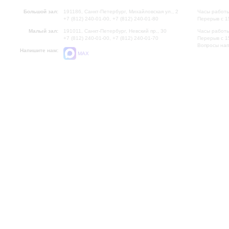
Большой зал:
191186, Санкт-Петербург, Михайловская ул., 2
Часы работы
+7 (812) 240-01-00, +7 (812) 240-01-80
Перерыв с 1
Малый зал:
191011, Санкт-Петербург, Невский пр., 30
Часы работы
+7 (812) 240-01-00, +7 (812) 240-01-70
Перерыв с 1
Вопросы на
Напишите нам:
MAX