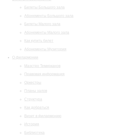
Билеты Большого зала
Абонементы Большого зала
Билеты Малого зала
Абонементы Малого зала
Как купить билет
Абонементы Музитория
О филармонии
Маэстро Темирканов
Правовая информация
Оркестры
Планы залов
Структура
Как добраться
Визит в филармонию
История
Библиотека