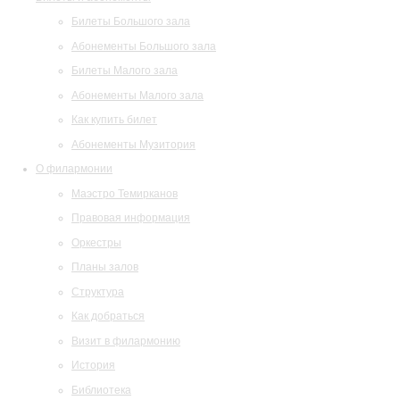
Билеты Большого зала
Абонементы Большого зала
Билеты Малого зала
Абонементы Малого зала
Как купить билет
Абонементы Музитория
О филармонии
Маэстро Темирканов
Правовая информация
Оркестры
Планы залов
Структура
Как добраться
Визит в филармонию
История
Библиотека