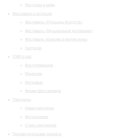
Ресторан и кафе
Фестивали и гастроли
Фестиваль «Площадь Искусств»
Фестиваль «Музыкальная коллекция»
Фестиваль «Барокко в белую ночь»
Гастроли
СМИ о нас
Все публикации
Рецензии
Интервью
Время Шостаковича
Партнеры
Наши партнеры
Фотогалерея
Стать партнером
Просветительские проекты