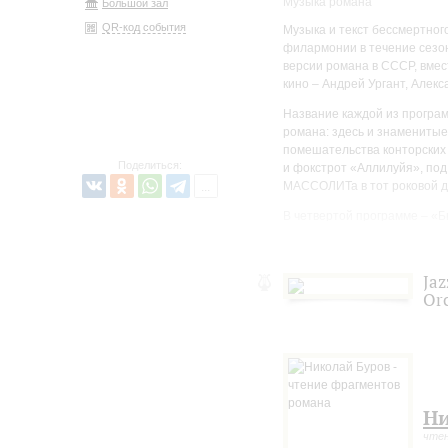
Музыка романа
Большой зал
QR-код события
Музыка и текст бессмертног
филармонии в течение сезо
версии романа в СССР, вмес
кино – Андрей Ургант, Алек
Название каждой из програм
романа: здесь и знаменитые
помешательства конторских
Поделиться:
и фокстрот «Аллилуйя», по
МАССОЛИТа в тот роковой д
В четвертой программе – «Б
другими джазовыми компози
известный петербургский кол
Jaz
Or
Ни
чтен