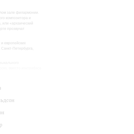
алом зале филармонии.
ого композитора и
а, или «архаический
ерте прозвучат
х и европейских
 Санкт-Петербурга,
зыкального
ска, вместо контрабаса
з
льдсон
он
р