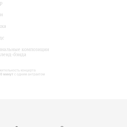
р
ин
кка
дс
инальные композиции
ленд-бэнда
ительность концерта
00 минут
с одним антрактом