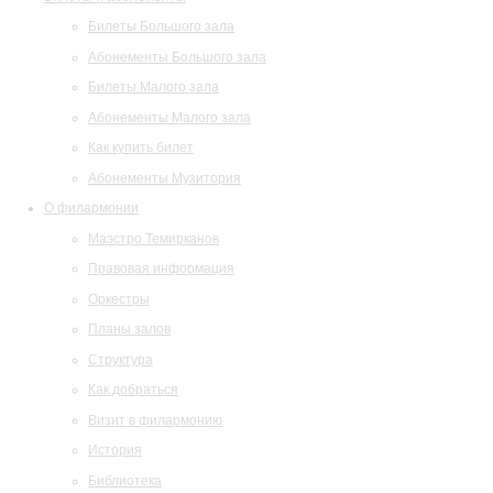
Билеты Большого зала
Абонементы Большого зала
Билеты Малого зала
Абонементы Малого зала
Как купить билет
Абонементы Музитория
О филармонии
Маэстро Темирканов
Правовая информация
Оркестры
Планы залов
Структура
Как добраться
Визит в филармонию
История
Библиотека