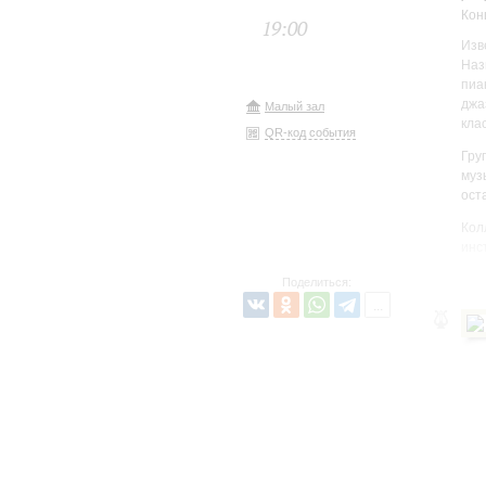
Кон
19:00
Изв
Наз
пиа
джа
Малый зал
кла
QR-код события
Гру
муз
ост
Кол
инс
— с
Поделиться: