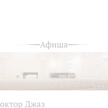
Афиша
октор Джаз