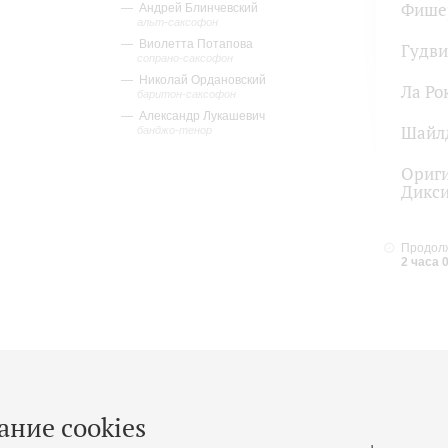
Фише
Андрей Блинчевский
альт-саксофон
Виолетта Потапова
Гудв
сопрано-саксофон
Николай Ордановский
Ла Ро
баритон-саксофон
Александр Лукашевич
Шайл
банджо-тенор
Ориг
Дикси
Продолж
2 часа 
ание cookies