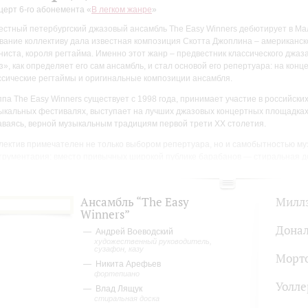
церт 6-го абонемента «
В легком жанре
»
естный петербургский джазовый ансамбль The Easy Winners дебютирует в М
вание коллективу дала известная композиция Скотта Джоплина – американск
ниста, короля регтайма. Именно этот жанр – предвестник классического джаз
з», как определяет его сам ансамбль, и стал основой его репертуара: на конц
ссические регтаймы и оригинальные композиции ансамбля.
ппа The Easy Winners существует с 1998 года, принимает участие в российски
ыкальных фестивалях, выступает на лучших джазовых концертных площадках
аваясь, верной музыкальным традициям первой трети ХХ столетия.
лектив примечателен не только выбором репертуара, но и самобытностью му
трументария: вместо привычных широкой публике барабанов — стиральная до
юзафон (духовой басовый инструмент).
Ансамбль “The Easy
Милл
Winners”
Дона
Андрей Воеводский
художественный руководитель,
сузафон, казу
Морт
Никита Арефьев
фортепиано
Уолле
Влад Лящук
стиральная доска