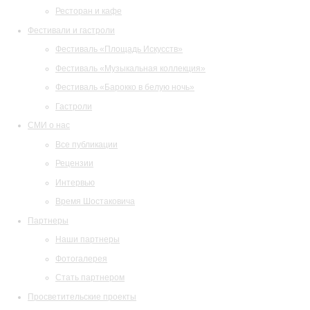
Ресторан и кафе
Фестивали и гастроли
Фестиваль «Площадь Искусств»
Фестиваль «Музыкальная коллекция»
Фестиваль «Барокко в белую ночь»
Гастроли
СМИ о нас
Все публикации
Рецензии
Интервью
Время Шостаковича
Партнеры
Наши партнеры
Фотогалерея
Стать партнером
Просветительские проекты