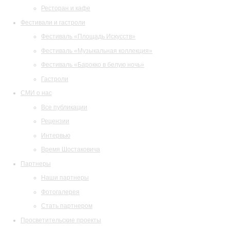
Ресторан и кафе
Фестивали и гастроли
Фестиваль «Площадь Искусств»
Фестиваль «Музыкальная коллекция»
Фестиваль «Барокко в белую ночь»
Гастроли
СМИ о нас
Все публикации
Рецензии
Интервью
Время Шостаковича
Партнеры
Наши партнеры
Фотогалерея
Стать партнером
Просветительские проекты