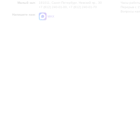
Малый зал:
191011, Санкт-Петербург, Невский пр., 30
Часы работы
+7 (812) 240-01-00, +7 (812) 240-01-70
Перерыв с 1
Вопросы на
Напишите нам:
MAX