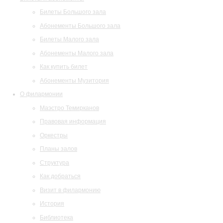
Билеты Большого зала
Абонементы Большого зала
Билеты Малого зала
Абонементы Малого зала
Как купить билет
Абонементы Музитория
О филармонии
Маэстро Темирканов
Правовая информация
Оркестры
Планы залов
Структура
Как добраться
Визит в филармонию
История
Библиотека