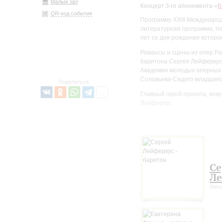
Малый зал
Концерт 3-го абонемента «
В
QR-код события
Программу XXIII Междунаро
литературная программа, по
лет со дня рождения которог
Романсы и сцены из опер Р
баритона Сергея Лейферкуса
Академии молодых оперных 
Соловьева-Седого младшего
Поделиться:
Главный герой проекта, вок
Лейферкус.
Мировая известность пришла
Мариинского театра, сначал
выступил с оркестром Берл
«Сергей Лейферкус – выдающ
обозреватель
The Guardian
.
Се
Важные страницы в биографи
Ле
Королевский оперный театр 
бар
Бастиль, Театр Шатле, Ла С
Эдинбурге, Брегенце, Глайн
сотрудничеством с Бостонс
оркестрами и такими выдаю