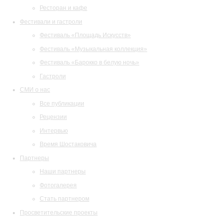
Ресторан и кафе
Фестивали и гастроли
Фестиваль «Площадь Искусств»
Фестиваль «Музыкальная коллекция»
Фестиваль «Барокко в белую ночь»
Гастроли
СМИ о нас
Все публикации
Рецензии
Интервью
Время Шостаковича
Партнеры
Наши партнеры
Фотогалерея
Стать партнером
Просветительские проекты