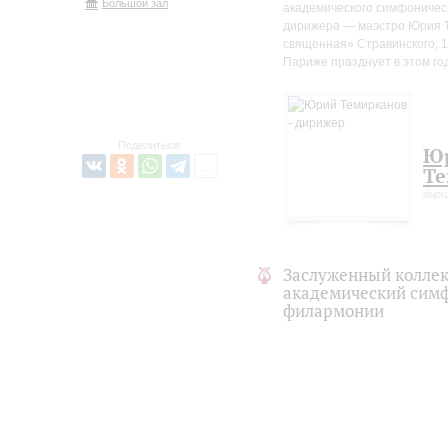
Большой зал
академического симфоническ
дирижера — маэстро Юрия Т
священная» Стравинского, 1
Париже празднует в этом го
Поделиться:
Ю
Те
дир
Заслуженный коллек
академический симф
филармонии