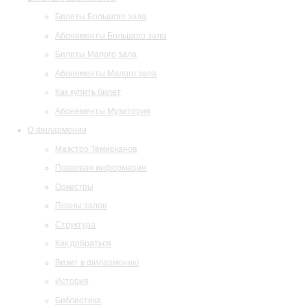
Билеты Большого зала
Абонементы Большого зала
Билеты Малого зала
Абонементы Малого зала
Как купить билет
Абонементы Музитория
О филармонии
Маэстро Темирканов
Правовая информация
Оркестры
Планы залов
Структура
Как добраться
Визит в филармонию
История
Библиотека