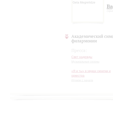
Ва
скри
Академический сим
филармонии
Пресса:
Свет надежды
Музыкальные сезоны
«Я и ты» в звуках скрипки и
оркестра
Играем с начала