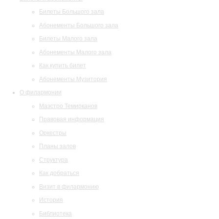
Билеты Большого зала
Абонементы Большого зала
Билеты Малого зала
Абонементы Малого зала
Как купить билет
Абонементы Музитория
О филармонии
Маэстро Темирканов
Правовая информация
Оркестры
Планы залов
Структура
Как добраться
Визит в филармонию
История
Библиотека