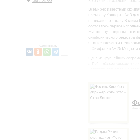
К 70-летию вхождения оркес
Большой зал
Всемирно известный скрипа
премьеру Концерта № 3 для 
написано по заказу Вадима 
состоялось первое исполне
Мустонену – первым его исп
симфонического оркестра ф
Станиславского и Немирович
Поделиться:
– Симфония № 25 Моцарта и
Одна из крупнейших соврем
и Ты” – обязано моему вос
человека двойствен, в соо
произносить. Основные слов
пара: Я – Ты. <...> Два гла
находят свою человеческую
чтении таких размышлений
искусству Музыки, к жизни
Фе
бесконечности, а, с другой
дир
утвердить его. Двойственн
что для меня очевидно».