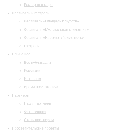
Ресторан и кафе
Фестивали и гастроли
Фестиваль «Площадь Искусств»
Фестиваль «Музыкальная коллекция»
Фестиваль «Барокко в белую ночь»
Гастроли
СМИ о нас
Все публикации
Рецензии
Интервью
Время Шостаковича
Партнеры
Наши партнеры
Фотогалерея
Стать партнером
Просветительские проекты