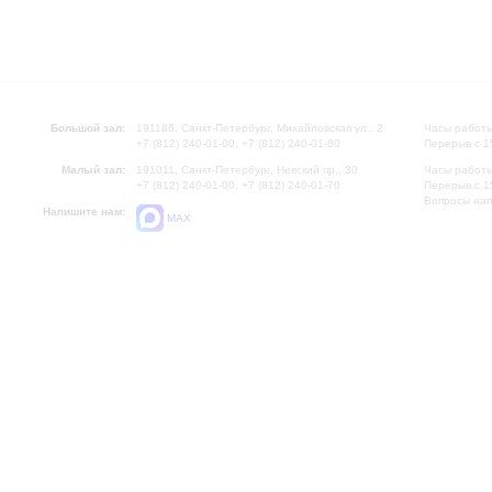
Большой зал:
191186, Санкт-Петербург, Михайловская ул., 2
Часы работы
+7 (812) 240-01-00, +7 (812) 240-01-80
Перерыв с 1
Малый зал:
191011, Санкт-Петербург, Невский пр., 30
Часы работы
+7 (812) 240-01-00, +7 (812) 240-01-70
Перерыв с 1
Вопросы на
Напишите нам:
MAX