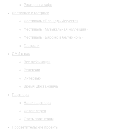
Ресторан и кафе
Фестивали и гастроли
Фестиваль «Площадь Искусств»
Фестиваль «Музыкальная коллекция»
Фестиваль «Барокко в белую ночь»
Гастроли
СМИ о нас
Все публикации
Рецензии
Интервью
Время Шостаковича
Партнеры
Наши партнеры
Фотогалерея
Стать партнером
Просветительские проекты