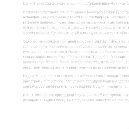
Санкт-Петербургской филармонии под управлением Феликса К
Источником вдохновения на создание Концерта Софии Губайду
о полярных образах мира, двойственности природы человека, о
внимание привлекли «два главных метакосмических движения в
человеческую реализацию и высшую духовную форму в этом отн
звучащих форм. Музыка это такой вид искусства, где чисто а
Одночастный концерт построен в форме 7 вариаций. Вера в сп
края пропасти. Мир сейчас очень хрупок и накален до предела
музыке, гипнотически воздействуя на слушателя. Как же компо
Репина поразила соразмерностью мыслей и идей. Его откровен
аккомпанемента гигантского состава оркестра. Феликсу Коробо
оркестром, прежде всего, концентрируясь на внутренней драма
Вадим Репин не раз исполнял Третий скрипичный концерт Губа
оркестром Лейпцигского Гевандхауза под управлением Андриса
альбома, составленного из произведений Софии Губайдулиной
В этот вечер также прозвучали Симфония № 25 Вольфганга Ам
(солировал Вадим Репин), ну а под занавес концерта Феликс 