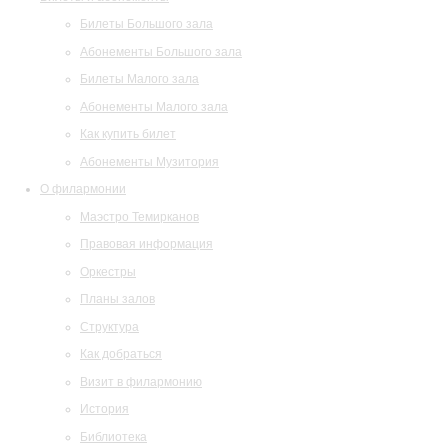
Билеты Большого зала
Абонементы Большого зала
Билеты Малого зала
Абонементы Малого зала
Как купить билет
Абонементы Музитория
О филармонии
Маэстро Темирканов
Правовая информация
Оркестры
Планы залов
Структура
Как добраться
Визит в филармонию
История
Библиотека