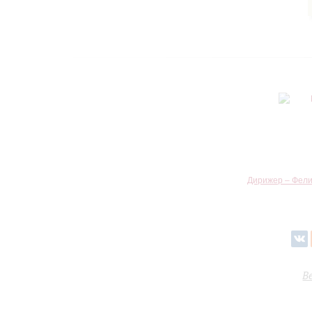
Дирижер – Фели
В