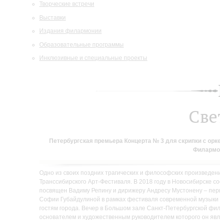
Творческие встречи
Выставки
Издания филармонии
Образовательные программы
Инклюзивные и специальные проекты
Све
Петербургская премьера Концерта № 3 для скрипки с ор
Филармон
Одно из своих поздних трагических и философских произведен
Транссибирского Арт-Фестиваля. В 2018 году в Новосибирске 
посвящен Вадиму Репину и дирижеру Андресу Мустонену – пер
Софии Губайдулиной в рамках фестиваля современной музыки “
гостям города. Вечер в Большом зале Санкт-Петербургской фи
основателем и художественным руководителем которого он яв