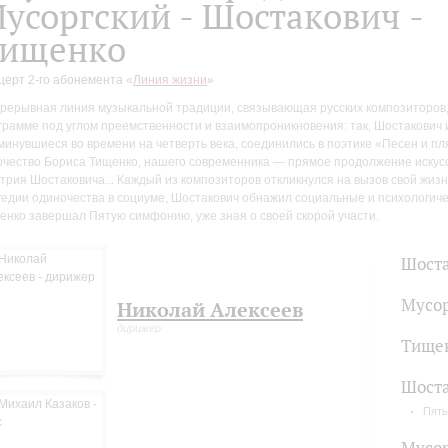
усоргский - Шостакович -
ищенко
церт 2-го абонемента «
Линия жизни
»
рерывная линия музыкальной традиции, связывающая русских композиторов,
грамме под углом преемственности и взаимопроникновения: так, Шостакович 
минувшиеся во времени на четверть века, соединились в поэтике «Песен и пл
рчество Бориса Тищенко, нашего современника — прямое продолжение искусс
трия Шостаковича... Каждый из композиторов откликнулся на вызов свой жизн
гедии одиночества в социуме, Шостакович обнажил социальные и психологич
енко завершал Пятую симфонию, уже зная о своей скорой участи.
Шост
Мусо
Николай Алексеев
дирижер
Тище
Шост
Пять