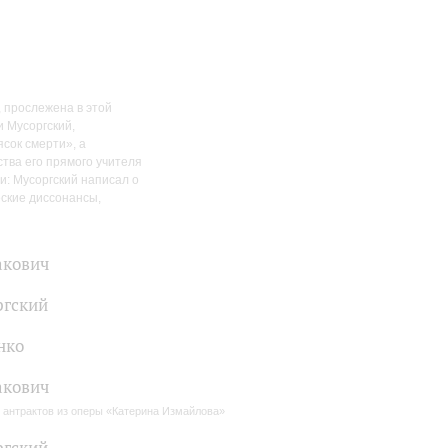
 прослежена в этой
и Мусоргский,
ясок смерти», а
тва его прямого учителя
и: Мусоргский написал о
еские диссонансы,
акович
ргский
нко
акович
 антрактов из оперы «Катерина Измайлова»