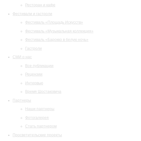
Ресторан и кафе
Фестивали и гастроли
Фестиваль «Площадь Искусств»
Фестиваль «Музыкальная коллекция»
Фестиваль «Барокко в белую ночь»
Гастроли
СМИ о нас
Все публикации
Рецензии
Интервью
Время Шостаковича
Партнеры
Наши партнеры
Фотогалерея
Стать партнером
Просветительские проекты