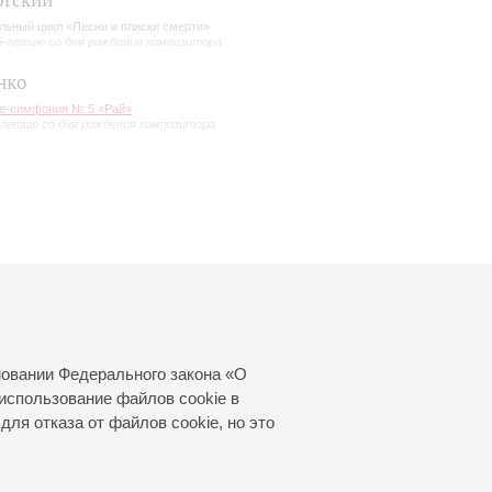
ргский
льный цикл «Песни и пляски смерти»
5-летию со дня рождения композитора
нко
е-симфония № 5 «Рай»
-летию со дня рождения композитора
новании Федерального закона «О
использование файлов cookie в
для отказа от файлов cookie, но это
© 2000—2026
«Санкт-Петербургская