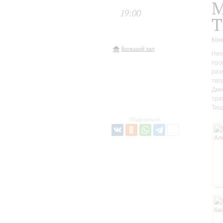
М
19:00
Т
Кон
Большой зал
Неп
про
раз
тво
Дми
тра
Тищ
Поделиться: