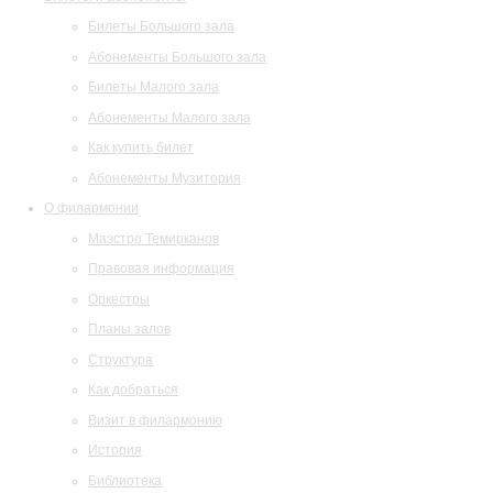
Билеты Большого зала
Абонементы Большого зала
Билеты Малого зала
Абонементы Малого зала
Как купить билет
Абонементы Музитория
О филармонии
Маэстро Темирканов
Правовая информация
Оркестры
Планы залов
Структура
Как добраться
Визит в филармонию
История
Библиотека