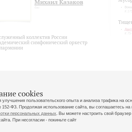
Мусо
Михаил Казаков
Вока
бас
К 17
Тище
Дант
К 75
служенный коллектив России
адемический симфонический оркестр
лармонии
ание cookies
я улучшения пользовательского опыта и анализа трафика на ос
 152-ФЗ. Продолжая использование сайта, вы соглашаетесь на 
ботки персональных данных
. Вы можете настроить свой браузер 
йта. При несогласии - покиньте сайт
йловская ул., 2
Часы работы кассы Большого зала: с 11:00 до 20:30
0-01-80
Перерыв с 15:00 до 16:00