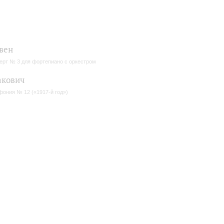
вен
ерт № 3 для фортепиано с оркестром
акович
ония № 12 («1917-й год»)