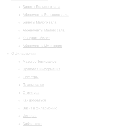
Билеты Большого зала
Абонементы Большого зала
Билеты Малого зала
Абонементы Малого зала
Как купить билет
Абонементы Музитория
О филармонии
Маэстро Темирканов
Правовая информация
Оркестры
Планы залов
Структура
Как добраться
Визит в филармонию
История
Библиотека