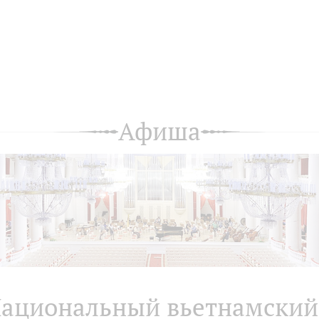
Афиша
ациональный вьетнамский