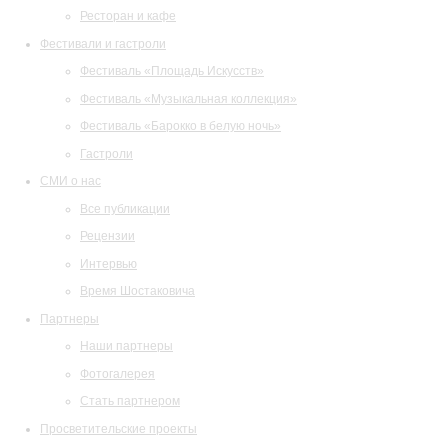
Ресторан и кафе
Фестивали и гастроли
Фестиваль «Площадь Искусств»
Фестиваль «Музыкальная коллекция»
Фестиваль «Барокко в белую ночь»
Гастроли
СМИ о нас
Все публикации
Рецензии
Интервью
Время Шостаковича
Партнеры
Наши партнеры
Фотогалерея
Стать партнером
Просветительские проекты