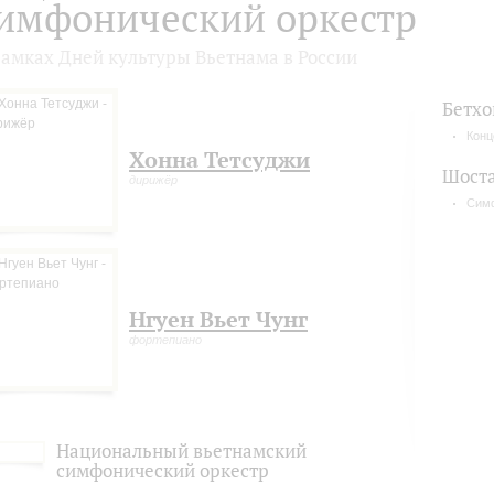
имфонический оркестр
рамках Дней культуры Вьетнама в России
Бетхо
Конц
Хонна Тетсуджи
Шост
дирижёр
Симф
Нгуен Вьет Чунг
фортепиано
Национальный вьетнамский
симфонический оркестр