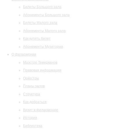
Билеты Большого зала
Абонементы Большого зала
Билеты Малого зала
Абонементы Малого зала
Как купить билет
Абонементы Музитория
О филармонии
Маэстро Темирканов
Правовая информация
Оркестры
Планы залов
Структура
Как добраться
Визит в филармонию
История
Библиотека