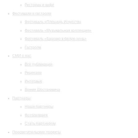
Ресторан и кафе
Фестивали и гастроли
Фестиваль «Площадь Искусств»
Фестиваль «Музыкальная коллекция»
Фестиваль «Барокко в белую ночь»
Гастроли
СМИ о нас
Все публикации
Рецензии
Интервью
Время Шостаковича
Партнеры
Наши партнеры
Фотогалерея
Стать партнером
Просветительские проекты