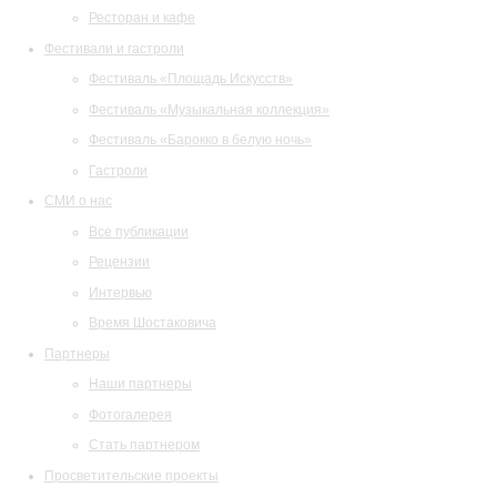
Ресторан и кафе
Фестивали и гастроли
Фестиваль «Площадь Искусств»
Фестиваль «Музыкальная коллекция»
Фестиваль «Барокко в белую ночь»
Гастроли
СМИ о нас
Все публикации
Рецензии
Интервью
Время Шостаковича
Партнеры
Наши партнеры
Фотогалерея
Стать партнером
Просветительские проекты