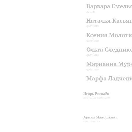
Варвара Емель
гусли
Наталья Касья
флейта
Ксения Молотк
флейта
Ольга Следник
флейта
Марианна Мур
флейта
Марфа Ладчен
Игорь Рогалёв
ведущий концерт
Арина Маношкина
пантомима