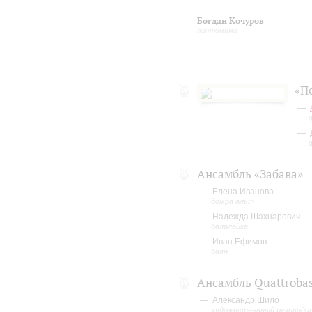
Богдан Кочуров
пантомима
«П
Ансамбль «Забава»
Елена Иванова
домра альт
Надежда Шахнарович
балалайка
Иван Ефимов
баян
Ансамбль Quattroba
Александр Шило
художественный руководи