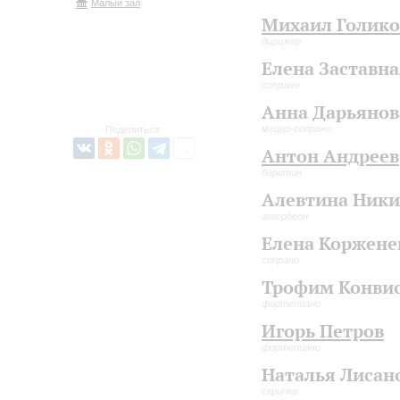
Малый зал
Михаил Голико
дирижер
Елена Заставна
сопрано
Анна Дарьянов
меццо-сопрано
Поделиться:
Антон Андреев
баритон
Алевтина Ник
аккордеон
Елена Коржене
сопрано
Трофим Конви
фортепиано
Игорь Петров
фортепиано
Наталья Лисан
скрипка