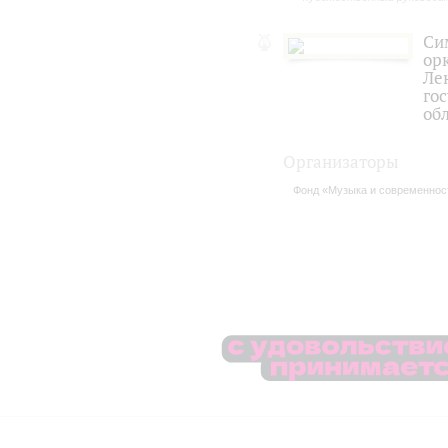
Си
ор
Ле
го
об
Организаторы
Фонд «Музыка и современнос