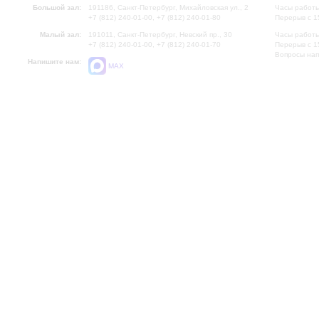
Большой зал:
191186, Санкт-Петербург, Михайловская ул., 2
Часы работы
+7 (812) 240-01-00, +7 (812) 240-01-80
Перерыв с 1
Малый зал:
191011, Санкт-Петербург, Невский пр., 30
Часы работы
+7 (812) 240-01-00, +7 (812) 240-01-70
Перерыв с 1
Вопросы на
Напишите нам:
MAX