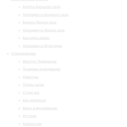
Билеты Большого зала
Абонементы Большого зала
Билеты Малого зала
Абонементы Малого зала
Как купить билет
Абонементы Музитория
О филармонии
Маэстро Темирканов
Правовая информация
Оркестры
Планы залов
Структура
Как добраться
Визит в филармонию
История
Библиотека