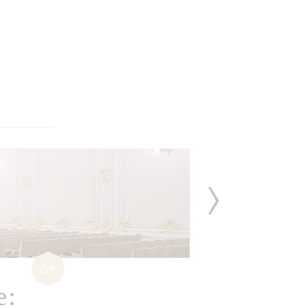
6+
е: