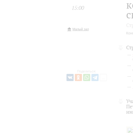
к
15:00
с
Ст
Малый зал
Кон
Ст
Поделиться:
Уч
Пе
им