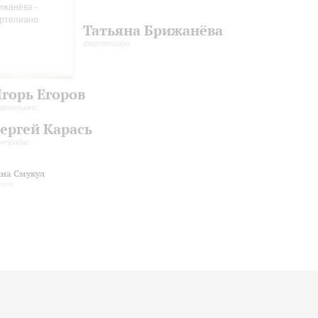
Татьяна Брижанёва
фортепиано
горь Егоров
ортепиано
ергей Карась
нтрабас
на Смукул
ущая