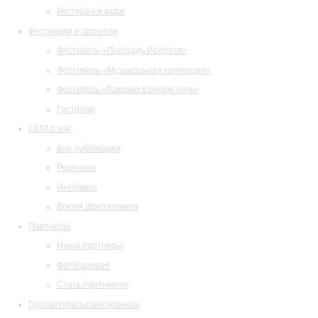
Ресторан и кафе
Фестивали и гастроли
Фестиваль «Площадь Искусств»
Фестиваль «Музыкальная коллекция»
Фестиваль «Барокко в белую ночь»
Гастроли
СМИ о нас
Все публикации
Рецензии
Интервью
Время Шостаковича
Партнеры
Наши партнеры
Фотогалерея
Стать партнером
Просветительские проекты