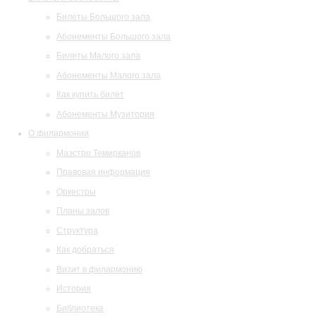
Билеты Большого зала
Абонементы Большого зала
Билеты Малого зала
Абонементы Малого зала
Как купить билет
Абонементы Музитория
О филармонии
Маэстро Темирканов
Правовая информация
Оркестры
Планы залов
Структура
Как добраться
Визит в филармонию
История
Библиотека