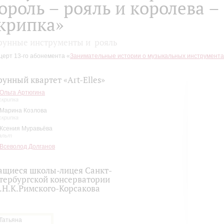
ороль – рояль и королева –
крипка»
рунные инструменты и рояль
церт 13-го абонемента «
Занимательные истории о музыкальных инструментах,
рунный квартет «Art-Elles»
Ольга Артюгина
скрипка
Марина Козлова
скрипка
Ксения Муравьёва
альт
Всеволод Долганов
ащиеся школы-лицея Санкт-
тербургской консерватории
.Н.К.Римского-Корсакова