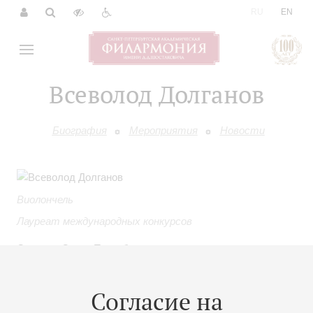
|
RU
EN
Всеволод Долганов
Биография
Мероприятия
Новости
Виолончель
Лауреат международных конкурсов
Окончил Санкт-Петербургскую государственную
консерваторию им. Н.А.Римского-Корсакова и
аспирантуру по специальности виолончель (класс
Согласие на
профессора А.З.Массарского).