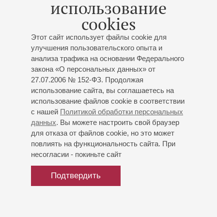
использование
Как солист выступал с такими оркестрами, как Санкт-
cookies
Петербургский государственный симфонический оркестр
«Классика», Симфонический оркестр Государственной
Этот сайт использует файлы cookie для
академической капеллы, Санкт-Петербургский
улучшения пользовательского опыта и
государственный академический симфонический
анализа трафика на основании Федерального
оркестр, оркестр Санкт-Петербургской консерватории, St.
закона «О персональных данных» от
Petersburg Chamber Philharmonic. Постоянный участник
27.07.2006 № 152-ФЗ. Продолжая
различных фестивалей, проводящихся в Петербурге.
использование сайта, вы соглашаетесь на
В настоящее время – артист Михайловского театра и
использование файлов cookie в соответствии
преподаватель училища им. М.П.Мусоргского.
с нашей
Политикой обработки персональных
данных
. Вы можете настроить свой браузер
ноябрь 2024
для отказа от файлов cookie, но это может
повлиять на функциональность сайта. При
несогласии - покиньте сайт
Подтвердить