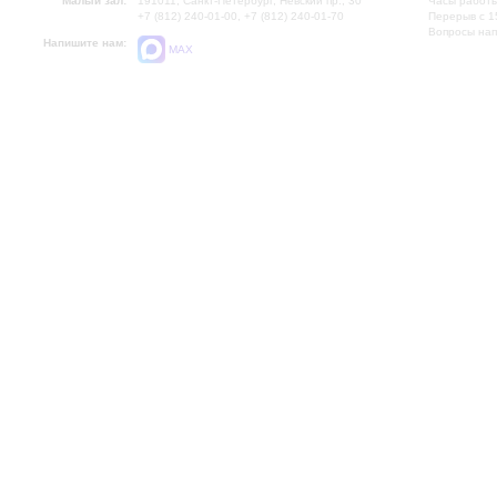
Малый зал:
191011, Санкт-Петербург, Невский пр., 30
Часы работы
+7 (812) 240-01-00, +7 (812) 240-01-70
Перерыв с 1
Вопросы на
Напишите нам:
MAX