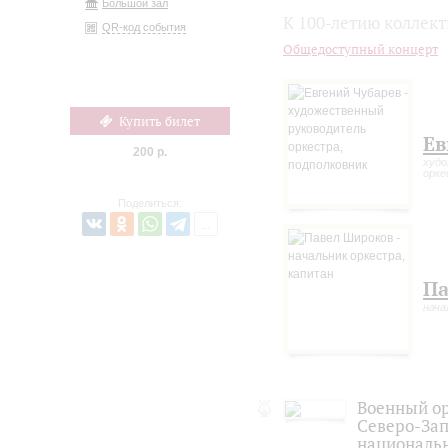
Большой зал
К 100-летию коллект
QR-код события
Общедоступный концерт
Купить билет
Ев
200 р.
худо
орке
Поделиться:
Па
нача
Военный ор
Северо-Зап
националь