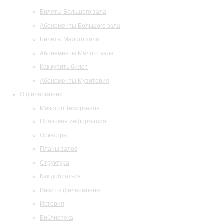
Билеты Большого зала
Абонементы Большого зала
Билеты Малого зала
Абонементы Малого зала
Как купить билет
Абонементы Музитория
О филармонии
Маэстро Темирканов
Правовая информация
Оркестры
Планы залов
Структура
Как добраться
Визит в филармонию
История
Библиотека