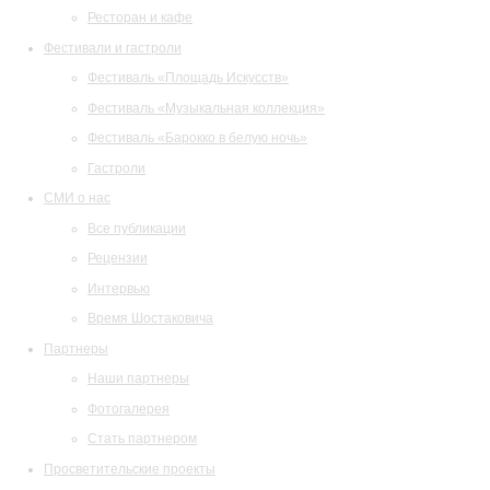
Ресторан и кафе
Фестивали и гастроли
Фестиваль «Площадь Искусств»
Фестиваль «Музыкальная коллекция»
Фестиваль «Барокко в белую ночь»
Гастроли
СМИ о нас
Все публикации
Рецензии
Интервью
Время Шостаковича
Партнеры
Наши партнеры
Фотогалерея
Стать партнером
Просветительские проекты