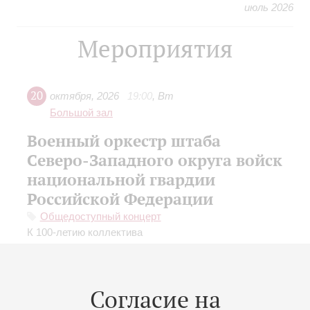
июль 2026
Мероприятия
20
октября
,
2026
19:00
,
Вт
Большой зал
Военный оркестр штаба
Северо-Западного округа войск
национальной гвардии
Российской Федерации
Общедоступный концерт
К 100-летию коллектива
Художественный руководитель оркестра,
подполковник -
Евгений Чубарев
;
Павел Широков
-
начальник оркестра, капитан
Согласие на
Шостакович
: Праздничная увертюра;
Бородин
: