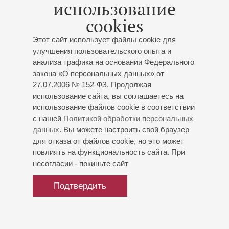
Половецкие пляски из оперы «Князь Игорь»;
использование
Мусоргский
: «Ночь на Лысой горе», фантазия для
cookies
оркестра;
Чайковский
: «Полтавский бой»,
симфонический антракт из оперы «Мазепа»;
Этот сайт использует файлы cookie для
Лямкин
: Фантазия на тему вальса А.Джойса
улучшения пользовательского опыта и
«Осенний сон»;
К.Ф.Э. Бах - Каландрелли
:
анализа трафика на основании Федерального
«Сольфеджиетто – Метаморфоза», для кларнета с
закона «О персональных данных» от
оркестром;
Нарро - Таллада
: «Испанский цыган»,
27.07.2006 № 152-ФЗ. Продолжая
пасодобль для трёх труб с оркестром;
Русская
использование сайта, вы соглашаетесь на
народная песня «Дубинушка» (обработка
использование файлов cookie в соответствии
с нашей
Политикой обработки персональных
Ю.Ильина - И.Полюхова)
;
Диев
: Концертное
данных
. Вы можете настроить свой браузер
аллегро для четырёх саксофонов с оркестром;
для отказа от файлов cookie, но это может
Бонфа
: Музыка из кинофильма «Черный Орфей»;
О.
повлиять на функциональность сайта. При
Шварц
: «80 дней вокруг света», фанфары для
несогласии - покиньте сайт
оркестра;
Лисихин
: «Военные музыканты»
Подтвердить
Купить билет
200 р.