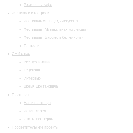
Ресторан и кафе
Фестивали и гастроли
Фестиваль «Площадь Искусств»
Фестиваль «Музыкальная коллекция»
Фестиваль «Барокко в белую ночь»
Гастроли
СМИ о нас
Все публикации
Рецензии
Интервью
Время Шостаковича
Партнеры
Наши партнеры
Фотогалерея
Стать партнером
Просветительские проекты