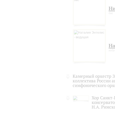
Ни
бас
На
вед
Камерный оркестр З
коллектива России 
симфонического ор
Хор Санкт-
консерват
Н.А. Римск