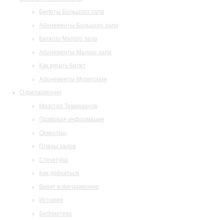
Билеты Большого зала
Абонементы Большого зала
Билеты Малого зала
Абонементы Малого зала
Как купить билет
Абонементы Музитория
О филармонии
Маэстро Темирканов
Правовая информация
Оркестры
Планы залов
Структура
Как добраться
Визит в филармонию
История
Библиотека