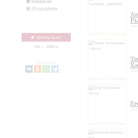
Большой зал
QR-код события
Ан
Р
дир
Купить билет
700 — 1600 р.
Т
Поделиться:
Ха
орга
Ег
тен