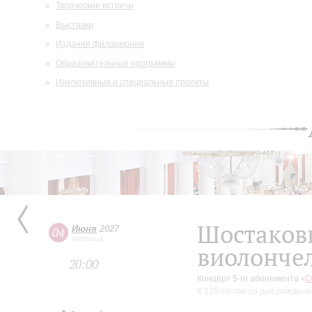
Творческие встречи
Выставки
Издания филармонии
Образовательные программы
Инклюзивные и специальные проекты
Шостакови
Июня
2027
04
пятница
виолончел
20:00
Концерт 5-го абонемента «
D
К 120-летию со дня рожден