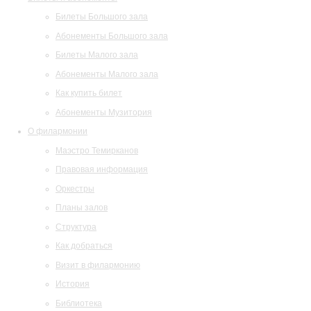
Билеты Большого зала
Абонементы Большого зала
Билеты Малого зала
Абонементы Малого зала
Как купить билет
Абонементы Музитория
О филармонии
Маэстро Темирканов
Правовая информация
Оркестры
Планы залов
Структура
Как добраться
Визит в филармонию
История
Библиотека