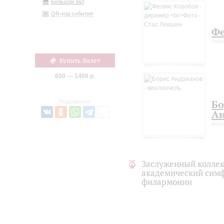
Большой зал
QR-код события
Фе
дир
Купить билет
600 — 1400 р.
Бо
Поделиться:
Ан
виол
Заслуженный коллек
академический симф
филармонии