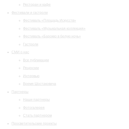
Ресторан и кафе
Фестивали и гастроли
Фестиваль «Площадь Искусств»
Фестиваль «Музыкальная коллекция»
Фестиваль «Барокко в белую ночь»
Гастроли
СМИ о нас
Все публикации
Рецензии
Интервью
Время Шостаковича
Партнеры
Наши партнеры
Фотогалерея
Стать партнером
Просветительские проекты