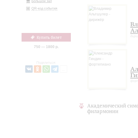
Большой зал
QR-код события
В
Ал
дир
Купить билет
750 — 1800 р.
Поделиться:
Ал
Ги
фор
Академический сим
филармонии