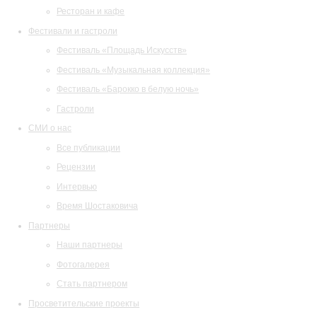
Ресторан и кафе
Фестивали и гастроли
Фестиваль «Площадь Искусств»
Фестиваль «Музыкальная коллекция»
Фестиваль «Барокко в белую ночь»
Гастроли
СМИ о нас
Все публикации
Рецензии
Интервью
Время Шостаковича
Партнеры
Наши партнеры
Фотогалерея
Стать партнером
Просветительские проекты