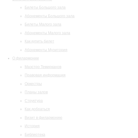
Билеты Большого зала
Абонементы Большого зала
Билеты Малого зала
Абонементы Малого зала
Как купить билет
Абонементы Музитория
О филармонии
Маэстро Темирканов
Правовая информация
Оркестры
Планы залов
Структура
Как добраться
Визит в филармонию
История
Библиотека