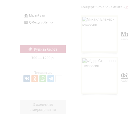
Концерт 5-го абонемента «
М
Малый зал
QR-код события
Ми
клав
Купить билет
700 — 1200 р.
Поделиться:
Фё
клав
Изменения
в мероприятии