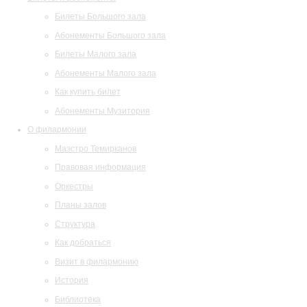
Билеты Большого зала
Абонементы Большого зала
Билеты Малого зала
Абонементы Малого зала
Как купить билет
Абонементы Музитория
О филармонии
Маэстро Темирканов
Правовая информация
Оркестры
Планы залов
Структура
Как добраться
Визит в филармонию
История
Библиотека