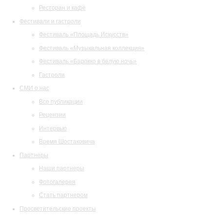
Ресторан и кафе
Фестивали и гастроли
Фестиваль «Площадь Искусств»
Фестиваль «Музыкальная коллекция»
Фестиваль «Барокко в белую ночь»
Гастроли
СМИ о нас
Все публикации
Рецензии
Интервью
Время Шостаковича
Партнеры
Наши партнеры
Фотогалерея
Стать партнером
Просветительские проекты