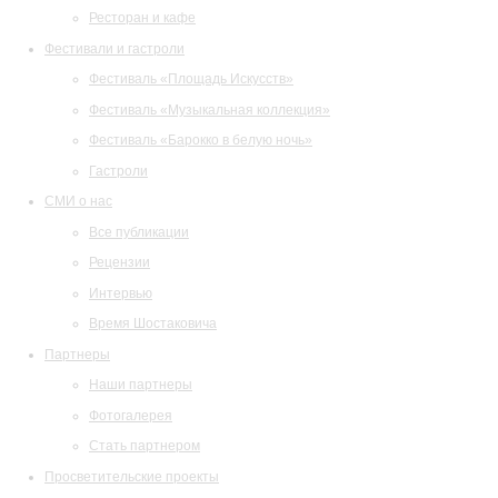
Ресторан и кафе
Фестивали и гастроли
Фестиваль «Площадь Искусств»
Фестиваль «Музыкальная коллекция»
Фестиваль «Барокко в белую ночь»
Гастроли
СМИ о нас
Все публикации
Рецензии
Интервью
Время Шостаковича
Партнеры
Наши партнеры
Фотогалерея
Стать партнером
Просветительские проекты