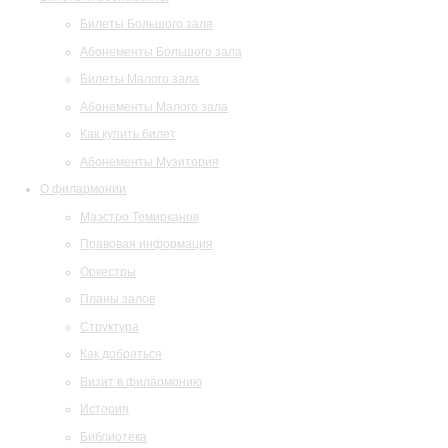
Билеты Большого зала
Абонементы Большого зала
Билеты Малого зала
Абонементы Малого зала
Как купить билет
Абонементы Музитория
О филармонии
Маэстро Темирканов
Правовая информация
Оркестры
Планы залов
Структура
Как добраться
Визит в филармонию
История
Библиотека