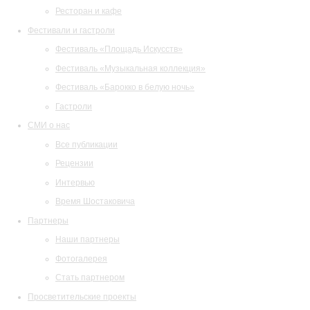
Ресторан и кафе
Фестивали и гастроли
Фестиваль «Площадь Искусств»
Фестиваль «Музыкальная коллекция»
Фестиваль «Барокко в белую ночь»
Гастроли
СМИ о нас
Все публикации
Рецензии
Интервью
Время Шостаковича
Партнеры
Наши партнеры
Фотогалерея
Стать партнером
Просветительские проекты