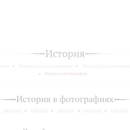
История
монии
Военная летопись Филармонии
Проект «Партитура памя
История в фотографиях
История в фотографиях
1863-1900
1900-1920
1920-1940
1930-1950
1950-1980