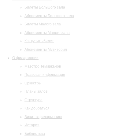
Билеты Большого зала
Абонементы Большого зала
Билеты Малого зала
Абонементы Малого зала
Как купить билет
Абонементы Музитория
О филармонии
Маэстро Темирканов
Правовая информация
Оркестры
Планы залов
Структура
Как добраться
Визит в филармонию
История
Библиотека