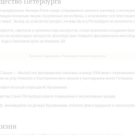
щество Петербурга
ов придворного банкира Раля среди собравшихся начался разговор о последн
ющим несколько писем, полученных им из Вены, с описанием того блестящего
мира". Вслед за этим встал вопрос, почему бы и в Петербурге не исполнить
льбрехта, скрипача и организатора концертов, стали прологом к созданию бл
ся на организации концертов, впоследствии ставшего филармоническим общ
 года в Лионовом зале на Невском, 30.
Василий Садовников. Панорама Невского проспекта
0 (ныне — Малый зал филармонии) началась в конце XVIII века с появлением
м на углу Невского и Екатерининского канала у наследников князя Голицина.
брел богатый откупщик М. Кусовников.
щество Санкт-Петербурга взяло помещение в эксклюзивную аренду.
т, женившийся на дочери Кусовникова, получил дом в приданое и приспособи
жизни