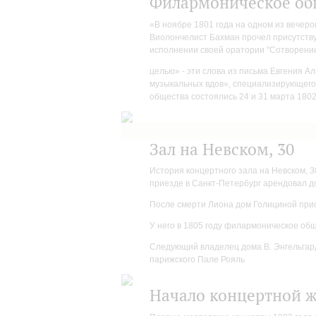
Филармоническое об
«В ноябре 1801 года на одном из вечер
Виолончелист Бахман прочел присутству
исполнении своей оратории "Сотворение 
целью» - эти слова из письма Евгения А
музыкальных вдов», специализирующего
общества состоялись 24 и 31 марта 1802
Зал на Невском, 30
История концертного зала на Невском, 3
приезде в Санкт-Петербург арендовал до
После смерти Лиона дом Голициной прио
У него в 1805 году филармоническое об
Следующий владелец дома В. Энгельгард
парижского Пале Рояль
Начало концертной 