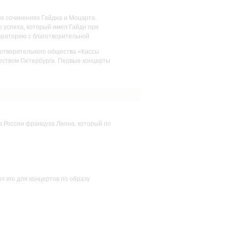
их сочинениях Гайдна и Моцарта.
 успеха, который имел Гайдн при
 ораторию с благотворительной
аготворительного общества «Кассы
еством Петербурга. Первые концерты
 в России француза Лиона, который по
л его для концертов по образу