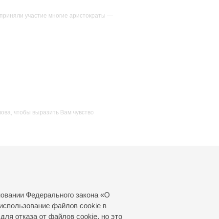
 приняли участие многие аристократы —
ова, чтобы выразить Вам чувство
ов и сирот, доставило мне несколько
новании Федерального закона «О
использование файлов cookie в
для отказа от файлов cookie, но это