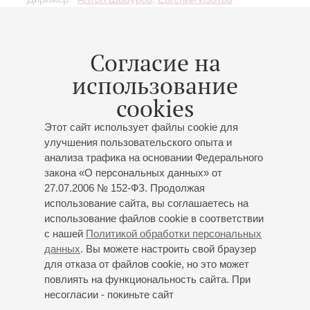
фортепиано
Мендельсон
: Увертюра «Гебриды, или Фингалова
пещера»;
Григ
: Концерт для фортепиано с
Согласие на
оркестром;
Сибелиус
: Симфония № 1
использование
cookies
Этот сайт использует файлы cookie для
улучшения пользовательского опыта и
31
мая
,
2023
20:00
,
Ср
анализа трафика на основании Федерального
Большой зал
закона «О персональных данных» от
27.07.2006 № 152-ФЗ. Продолжая
Чайковский. Концерт № 1 для
использование сайта, вы соглашаетесь на
фортепиано с оркестром
использование файлов cookie в соответствии
Совместно с Международным фестивалем
с нашей
Политикой обработки персональных
«Музыкальный Олимп»
данных
. Вы можете настроить свой браузер
Академический симфонический оркестр
для отказа от файлов cookie, но это может
повлиять на функциональность сайта. При
филармонии
несогласии - покиньте сайт
Дирижер -
Антон Шабуров
;
Александр Ключко
-