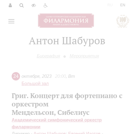
|
RU
EN
Антон Шабуров
Биография
Мероприятия
24
октября
,
2023
20:00
,
Вт
Большой зал
Григ. Концерт для фортепиано с
оркестром
Мендельсон, Сибелиус
Академический симфонический оркестр
филармонии
Дирижер -
Антон Шабуров
;
Евгений Изотов
-