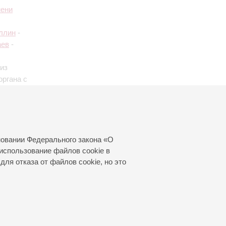
мени
ллин
-
аев
-
из
органа с
стов,
новании Федерального закона «О
использование файлов cookie в
для отказа от файлов cookie, но это