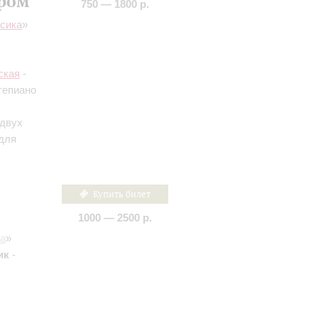
тром
750 — 1800 р.
сика
»
ская
-
тепиано
 двух
 для
Купить билет
1000 — 2500 р.
а
»
ик
-