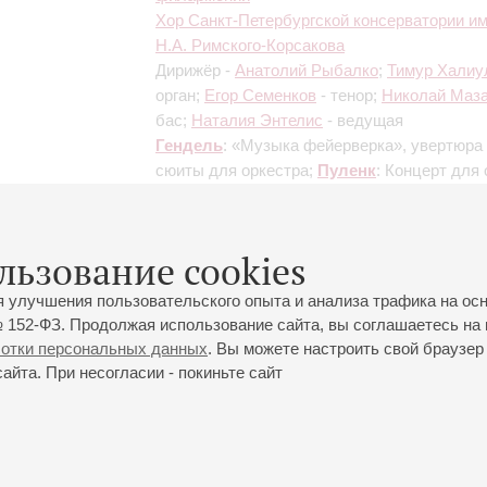
Хор Санкт-Петербургской консерватории и
Н.А. Римского-Корсакова
Дирижёр -
Анатолий Рыбалко
;
Тимур Халиу
орган;
Егор Семенков
- тенор;
Николай Маз
бас;
Наталия Энтелис
- ведущая
Гендель
: «Музыка фейерверка», увертюра 
сюиты для оркестра;
Пуленк
: Концерт для 
оркестром;
И.С. Бах
: Магнификат для соли
хора и оркестра
Солистки-вокалистки будут объявлены
льзование cookies
дополнительно
я улучшения пользовательского опыта и анализа трафика на ос
 152-ФЗ. Продолжая использование сайта, вы соглашаетесь на 
ботки персональных данных
. Вы можете настроить свой браузер 
йта. При несогласии - покиньте сайт