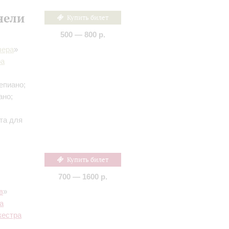
чели
Купить билет
500 — 800 р.
чера
»
ра
епиано;
ано;
та для
Купить билет
700 — 1600 р.
в
»
а
кестра