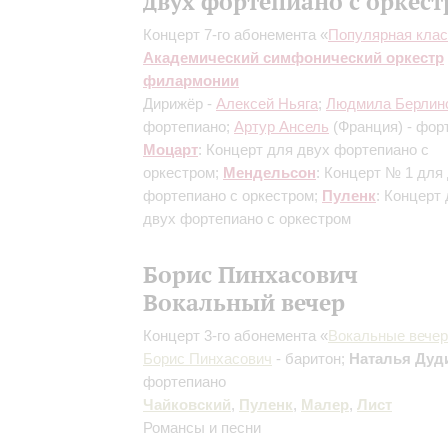
двух фортепиано с оркес
Концерт 7-го абонемента «
Популярная клас
Академический симфонический оркестр
филармонии
Дирижёр -
Алексей Ньяга
;
Людмила Берлин
фортепиано;
Артур Ансель
(Франция) - фор
Моцарт
: Концерт для двух фортепиано с
оркестром;
Мендельсон
: Концерт № 1 для
фортепиано с оркестром;
Пуленк
: Концерт
двух фортепиано с оркестром
Борис Пинхасович
Вокальный вечер
Концерт 3-го абонемента «
Вокальные вечер
Борис Пинхасович
- баритон;
Наталья Дуд
фортепиано
Чайковский
,
Пуленк
,
Малер
,
Лист
Романсы и песни