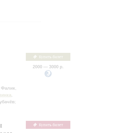
Купить билет
2000 — 3000 р.
,
Фалик
,
линка
,
убачёв
;
я
Купить билет