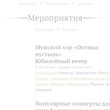
Биография
Мероприятия
Гастроли
Мероприятия
Прошедшие
Будущие
Мужской хор «Оптина
пустынь»
Юбилейный вечер
К 30-летию создания коллектива
Чайковский
,
Комитас
,
Шереметев
,
Лассо
Пуленк
,
Свиридов
,
Римский-Корсаков
,
Г
Шуберт
,
Моцарт
,
Рахманинов
;
Пероти
;
Тр
Смирнов
Популярные концерты дл