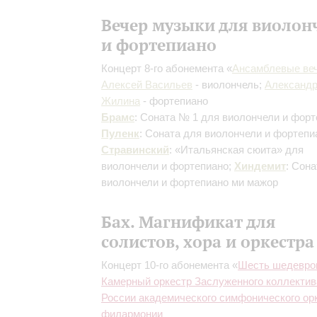
Вечер музыки для виолон
и фортепиано
Концерт 8-го абонемента «
Ансамблевые ве
Алексей Васильев
- виолончель;
Александ
Жилина
- фортепиано
Брамс
: Соната № 1 для виолончели и форт
Пуленк
: Соната для виолончели и фортепи
Стравинский
: «Итальянская сюита» для
виолончели и фортепиано;
Хиндемит
: Сона
виолончели и фортепиано ми мажор
Бах. Магнификат для
солистов, хора и оркестра
Концерт 10-го абонемента «
Шесть шедевро
Камерный оркестр Заслуженного коллектив
России академического симфонического ор
филармонии