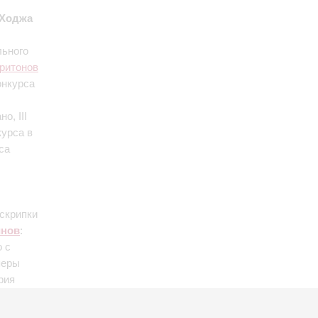
 Ходжа
льного
ритонов
онкурса
о, III
урса в
са
 скрипки
инов
:
 с
перы
рия
"Smanie
«Сафо»