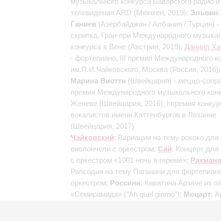
музыкального конкурса Баварского радио и
телевидения ARD (Мюнхен, 2019);
Эльвин
Ганиев
(Азербайджан / Албания / Турция) -
скрипка, Гран-при Международного музыка
конкурса в Вене (Австрия, 2019);
Даниил Ха
- фортепиано, III премия Международного к
им.П.И.Чайковского, Москва (Россия, 2016);
Марина Виотти
(Швейцария) - меццо-сопран
премия Международного музыкального конк
Женеве (Швейцария, 2016), I премия конкур
вокалистов имени Каттенбургов в Лозанне
(Швейцария, 2017)
Чайковский
: Вариации на тему рококо для
виолончели с оркестром;
Сай
: Концерт для
с оркестром «1001 ночь в гареме»;
Рахман
Рапсодия на тему Паганини для фортепиано
оркестром;
Россини
: Каватина Арзаче из о
«Семирамида» ("Ah quel giorno");
Моцарт
: А
Дорабеллы из оперы «Так поступают все» (
implacabili");
Гуно
: Стансы Сафо из оперы 