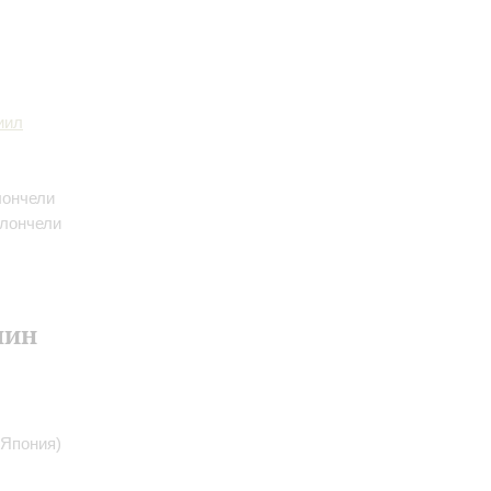
иил
лончели
олончели
пин
(Япония)