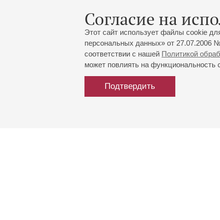
Согласие на испо
Этот сайт использует файлы cookie дл
персональных данных» от 27.07.2006 №
соответствии с нашей
Политикой обра
может повлиять на функциональность са
Подтвердить
Большой зал:
191186, Санкт-Петербург, Миха
+7 (812) 240-01-00, +7 (812) 24
Малый зал:
191011, Санкт-Петербург, Невск
+7 (812) 240-01-00, +7 (812) 24
Напишите нам:
MAX