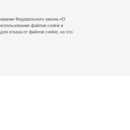
п»
новании Федерального закона «О
использование файлов cookie в
для отказа от файлов cookie, но это
© 2000—2026
«Санкт-Петербургская
филармония им. Д.Д.Шостаковича»
Создание сайта
—
Интернет-Технологии
, 2016 год