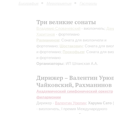
Биография
Мероприятия
Гастроли
Три великие сонаты
Владимир Словачевский
- виолончель;
Дан
Харитонов
- фортепиано
Рахманинов
: Соната для виолончели и
фортепиано;
Шостакович
: Соната для вио
и фортепиано;
Прокофьев
: Соната для ви
и фортепиано
Организаторы:
ИП Шпанская А.А.
Дирижер – Валентин Урю
Чайковский, Рахманинов
Академический симфонический оркестр
филармонии
Дирижер -
Валентин Урюпин
;
Харума Сато
- виолончель, I премия Международного