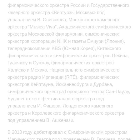
филармонического оркестра России и Государственного
камерного оркестра «Виртуозы Москвы» под
управлением В. Спивакова, Московского камерного
оркестра “Musica Viva”, Академического симфонического
оркестра Московской филармонии, симфонических
оркестров корпорации NHK и газеты Ёмиури (Япония),
телерадиокомпании KBS (Южная Корея), Китайского
филармонического и симфонических оркестров Пекина,
Гуанчжоу и Сучжоу, филармонических оркестров
Халиско и Мехико, Национального симфонического
оркестра радио Ирландии (RTÉ), филармонических
оркестров Кейптауна, Йоханнесбурга и Дурбана,
симфонического оркестра Городского театра Сан-Паулу,
Будапештского фестивального оркестра под
управлением И. Фишера, Лондонского камерного
оркестра и Королевского филармонического оркестра
под управлением В. Ашкенази.
В 2013 году дебютировал с Симфоническим оркестром
Мариинского театра под управлением В. Гергиева, после