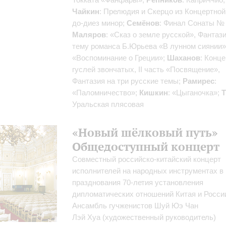
Чайкин
: Прелюдия и Скерцо из Концертно
до-диез минор;
Семёнов
: Финал Сонаты № 
Маляров
: «Сказ о земле русской», Фантаз
тему романса Б.Юрьева «В лунном сиянии»
«Воспоминание о Греции»;
Шаханов
: Конц
гуслей звончатых, II часть «Посвящение»,
Фантазия на три русские темы;
Рамирес
:
«Паломничество»;
Кишкин
: «Цыганочка»;
Т
Уральская плясовая
«Новый шёлковый путь»
Общедоступный концерт
Совместный российско-китайский концерт
исполнителей на народных инструментах в
празднования 70-летия установления
дипломатических отношений Китая и Росси
Ансамбль гучженистов Шуй Юэ Чан
Лэй Хуа
(художественный руководитель)