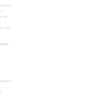
й сюиты
1;
ия на
,
ерт для
ихов
:
 рамках
и