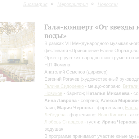
Биография
Мероприятия
Новости
Гала-концерт «От звезды 
воды»
В рамках VII Международного музыкальног
фестиваля «Приношение Елене Образцово
Оркестр русских народных инструментов и
Н.П.Фомина
Анатолий Семенов
(дирижер)
Евгений Рогачев
(художественный руководи
Галина Сидоренко
- меццо-сопрано;
Витали
Новиков
- баритон;
Наталья Михалева
- со
Анна Лаврова
- сопрано;
Алекса Миркови
баян;
Мария Чернова
- фортепиано;
Елена
Лебедева
- фортепиано;
Иван Кишкин
- акк
Любовь Старцева
- гусли;
Ирина Чернова
ведущая
В программе принимают участие юные муз