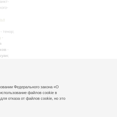
анкт-
кого-
лья
- тенор;
а
-
я
ков
-
шуан
;
Ван
новании Федерального закона «О
использование файлов cookie в
для отказа от файлов cookie, но это