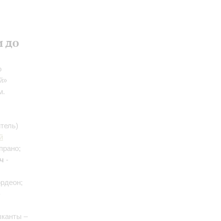
и до
о
й»
м.
тель)
й
прано;
ч
-
ордеон;
-
ыканты –