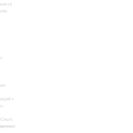
роекта
ским
»
аян
раций к
ян
:
«Сны»;
аренко
: