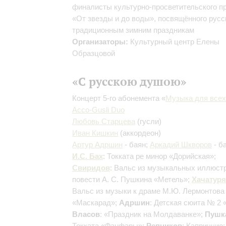
финалисты культурно-просветительского п
«От звезды и до воды», посвящённого рус
традиционным зимним праздникам
Организаторы:
Культурный центр Елены
Образцовой
«С русскою душою»
Концерт 5-го абонемента «
Музыка для всех
Acco-Gusli Duo
Любовь Старцева
(гусли)
Иван Кишкин
(аккордеон)
Артур Адршин
- баян;
Аркадий Шкворов
- б
И.С. Бах
: Токката ре минор «Дорийская»;
Свиридов
: Вальс из музыкальных иллюст
повести А. С. Пушкина «Метель»;
Хачатур
Вальс из музыки к драме М.Ю. Лермонтова
«Маскарад»;
Адршин
: Детская сюита № 2 
Власов
: «Праздник на Молдаванке»;
Пушк
Токката «Фанфары»;
Репников
: Каприччио;