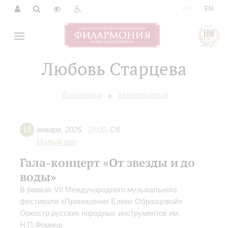
|
RU
EN
Любовь Старцева
Биография
Мероприятия
18
января
,
2025
19:00
,
Сб
Малый зал
Гала-концерт «От звезды и до
воды»
В рамках VII Международного музыкального
фестиваля «Приношение Елене Образцовой»
Оркестр русских народных инструментов им.
Н.П.Фомина