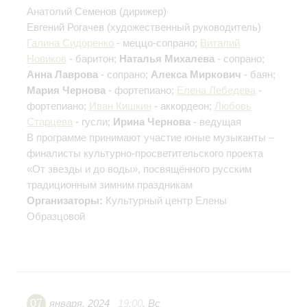
Анатолий Семенов
(дирижер)
Евгений Рогачев
(художественный руководитель)
Галина Сидоренко
- меццо-сопрано;
Виталий
Новиков
- баритон;
Наталья Михалева
- сопрано;
Анна Лаврова
- сопрано;
Алекса Миркович
- баян;
Мария Чернова
- фортепиано;
Елена Лебедева
-
фортепиано;
Иван Кишкин
- аккордеон;
Любовь
Старцева
- гусли;
Ирина Чернова
- ведущая
В программе принимают участие юные музыканты –
финалисты культурно-просветительского проекта
«От звезды и до воды», посвящённого русским
традиционным зимним праздникам
Организаторы:
Культурный центр Елены
Образцовой
07
января
,
2024
19:00
,
Вс