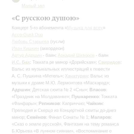
Малый зал
«С русскою душою»
Концерт 5-го абонемента «
Музыка для всех
»
Acco-Gusli Duo
Любовь Старцева
(гусли)
Иван Кишкин
(аккордеон)
Артур Адршин
- баян;
Аркадий Шкворов
- баян
И.С. Бах
: Токката ре минор «Дорийская»;
Свиридов
:
Вальс из музыкальных иллюстраций к повести
А. С. Пушкина «Метель»;
Хачатурян
: Вальс из
музыки к драме М.Ю. Лермонтова «Маскарад»;
Адршин
: Детская сюита № 2 «Сны»;
Власов
:
«Праздник на Молдаванке»;
Пушкаренко
: Токката
«Фанфары»;
Репников
: Каприччио;
Чайкин
:
Прелюдия и Скерцо из Концертной сюиты до-диез
минор;
Семёнов
: Финал Сонаты № 1;
Маляров
:
«Сказ о земле русской», Фантазия на тему романса
Б.Юрьева «В лунном сиянии», «Воспоминание о