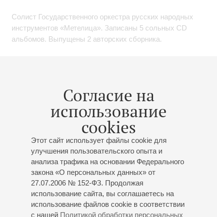
Солист Государственного оркестра русских народных
инструментов «Метелица». Записаны 5 сольных CD
альбомов. Выпущены 2 авторских сборника.
С 2003 года – преподаватель по классу балалайки
факультета струнных народных инструментов Санкт-
Петербургской государственной консерватории имени
Согласие на
Н.А. Римского-Корсакова.
использование
апрель 2025
cookies
Мероприятия
Этот сайт использует файлы cookie для
улучшения пользовательского опыта и
анализа трафика на основании Федерального
закона «О персональных данных» от
07
марта
,
2027
19:00
,
Вс
27.07.2006 № 152-ФЗ. Продолжая
Малый зал
использование сайта, вы соглашаетесь на
использование файлов cookie в соответствии
Вечер блестящих фантазий
с нашей
Политикой обработки персональных