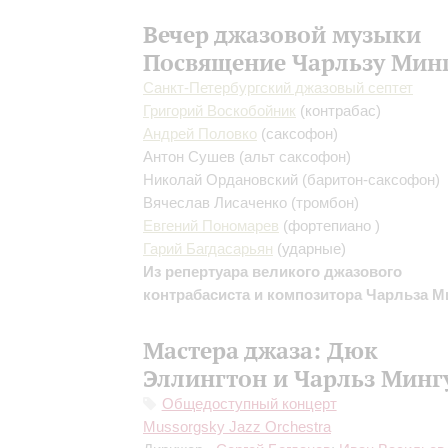
Вечер джазовой музыки
Посвящение Чарльзу Мин
Санкт-Петербургский джазовый септет
Григорий Воскобойник
(контрабас)
Андрей Половко
(саксофон)
Антон Сушев
(альт саксофон)
Николай Ордановский
(баритон-саксофон)
Вячеслав Лисаченко
(тромбон)
Евгений Пономарев
(фортепиано )
Гарий Багдасарьян
(ударные)
Из репертуара великого джазового
контрабасиста и композитора Чарльза М
Мастера джаза: Дюк
Эллингтон и Чарльз Минг
Общедоступный концерт
Mussorgsky Jazz Orchestra