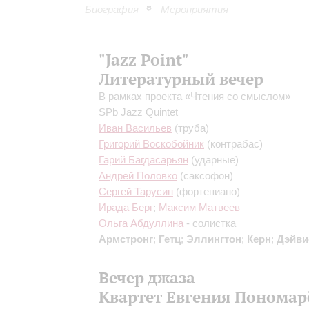
Биография
Мероприятия
"Jazz Point"
Литературный вечер
В рамках проекта «Чтения со смыслом»
SPb Jazz Quintet
Иван Васильев
(труба)
Григорий Воскобойник
(контрабас)
Гарий Багдасарьян
(ударные)
Андрей Половко
(саксофон)
Сергей Тарусин
(фортепиано)
Ирада Берг
;
Максим Матвеев
Ольга Абдуллина
- солистка
Армстронг
;
Гетц
;
Эллингтон
;
Керн
;
Дэйви
Вечер джаза
Квартет Евгения Пономар