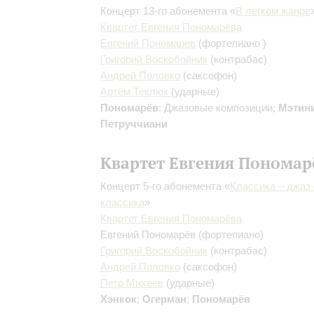
Концерт 13-го абонемента «
В легком жанре
Квартет Евгения Пономарёва
Евгений Пономарев
(фортепиано )
Григорий Воскобойник
(контрабас)
Андрей Половко
(саксофон)
Артём Теклюк
(ударные)
Пономарёв
: Джазовые композиции;
Мэтин
Петруччиани
Квартет Евгения Пономар
Концерт 5-го абонемента «
Классика – джаз 
классика
»
Квартет Евгения Пономарёва
Евгений Пономарёв
(фортепиано)
Григорий Воскобойник
(контрабас)
Андрей Половко
(саксофон)
Петр Михеев
(ударные)
Хэнкок
;
Огерман
;
Пономарёв