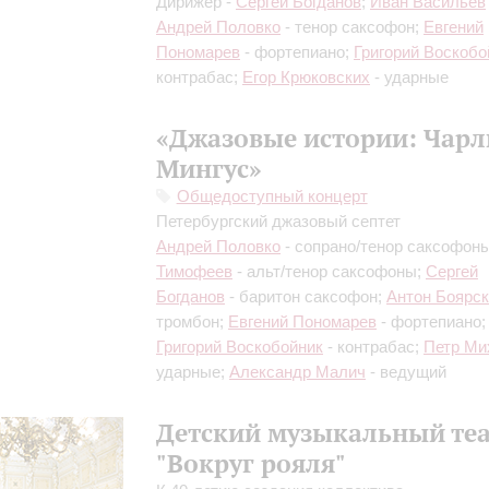
Дирижер -
Сергей Богданов
;
Иван Васильев
Андрей Половко
- тенор саксофон;
Евгений
Пономарев
- фортепиано;
Григорий Воскобо
контрабас;
Егор Крюковских
- ударные
«Джазовые истории: Чарл
Мингус»
Общедоступный концерт
Петербургский джазовый септет
Андрей Половко
- сопрано/тенор саксофон
Тимофеев
- альт/тенор саксофоны;
Сергей
Богданов
- баритон саксофон;
Антон Боярс
тромбон;
Евгений Пономарев
- фортепиано;
Григорий Воскобойник
- контрабас;
Петр Ми
ударные;
Александр Малич
- ведущий
Детский музыкальный те
"Вокруг рояля"