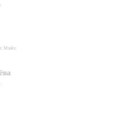
»
и
;
Мэйз
;
ёва
–