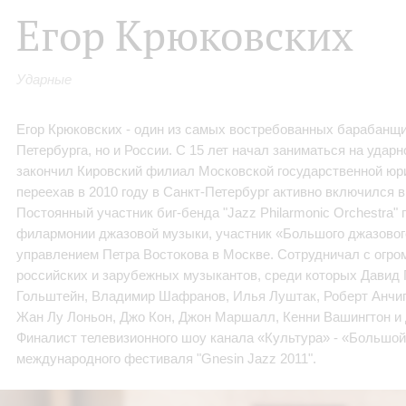
Егор Крюковских
Ударные
Егор Крюковских - один из самых востребованных барабанщи
Петербурга, но и России. С 15 лет начал заниматься на ударн
закончил Кировский филиал Московской государственной юр
переехав в 2010 году в Санкт-Петербург активно включился 
Постоянный участник биг-бенда "Jazz Philarmonic Orchestra"
филармонии джазовой музыки, участник «Большого джазовог
управлением Петра Востокова в Москве. Сотрудничал с огр
российских и зарубежных музыкантов, среди которых Давид 
Гольштейн, Владимир Шафранов, Илья Луштак, Роберт Анчип
Жан Лу Лоньон, Джо Кон, Джон Маршалл, Кенни Вашингтон и 
Финалист телевизионного шоу канала «Культура» - «Большой 
международного фестиваля "Gnesin Jazz 2011".