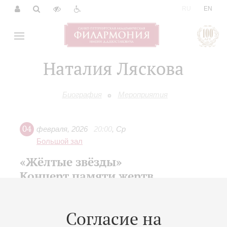
|
RU
EN
Наталия Ляскова
Биография
Мероприятия
04
февраля
,
2026
20:00
,
Ср
Большой зал
«Жёлтые звёзды»
Концерт памяти жертв
Холокоста
Академический симфонический оркестр
Согласие на
филармонии
Дирижёр -
Владимир Альтшулер
;
Надежда Павлова
-