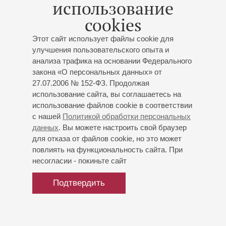
использование
сопрано;
Наталия Ляскова
- меццо-сопрано;
Сергей
cookies
Годин
- тенор;
Даниил Коган
- скрипка;
Иван
Сендецкий
- виолончель;
Алексей Гориболь
-
Этот сайт использует файлы cookie для
фортепиано
улучшения пользовательского опыта и
Брух
: "Kol Nidrei", вариации на темы еврейских
анализа трафика на основании Федерального
литургических мелодий для виолончели и
закона «О персональных данных» от
фортепиано;
Шостакович
: «Из еврейской народной
27.07.2006 № 152-ФЗ. Продолжая
поэзии», вокальный цикл;
Хартман
: Траурный
использование сайта, вы соглашаетесь на
концерт (Concerto funеbre) для скрипки и струнных;
использование файлов cookie в соответствии
Вайнберг
: Симфониетта № 1 «На еврейские темы»
с нашей
Политикой обработки персональных
для оркестра
данных
. Вы можете настроить свой браузер
для отказа от файлов cookie, но это может
повлиять на функциональность сайта. При
несогласии - покиньте сайт
Подтвердить