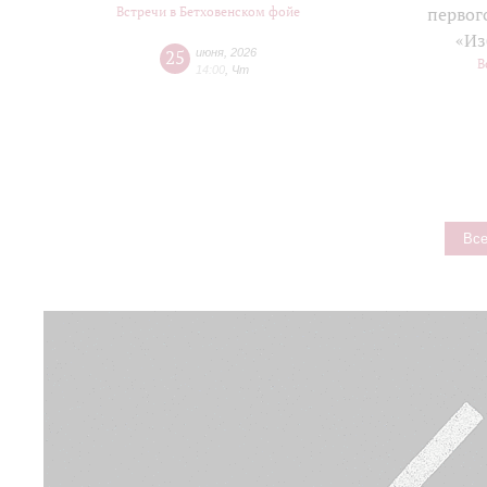
Встречи в Бетховенском фойе
первог
«Из
25
июня
,
2026
В
14:00
,
Чт
Все