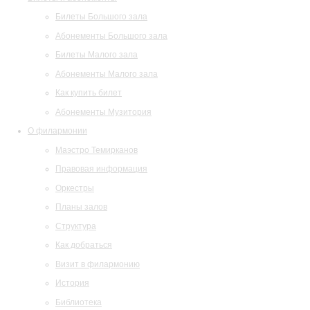
Билеты Большого зала
Абонементы Большого зала
Билеты Малого зала
Абонементы Малого зала
Как купить билет
Абонементы Музитория
О филармонии
Маэстро Темирканов
Правовая информация
Оркестры
Планы залов
Структура
Как добраться
Визит в филармонию
История
Библиотека