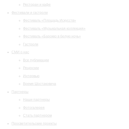
Ресторан и кафе
Фестивали и гастроли
Фестиваль «Площадь Искусств»
Фестиваль «Музыкальная коллекция»
Фестиваль «Барокко в белую ночь»
Гастроли
СМИ о нас
Все публикации
Рецензии
Интервью
Время Шостаковича
Партнеры
Наши партнеры
Фотогалерея
Стать партнером
Просветительские проекты