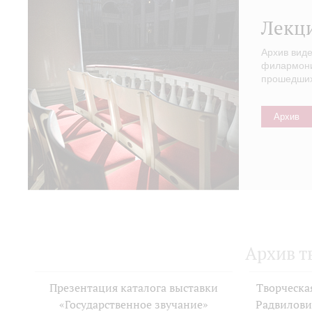
Лекц
Архив вид
филармонии
прошедших 
Архив
Архив т
Презентация каталога выставки
Творческа
«Государственное звучание»
Радвилови