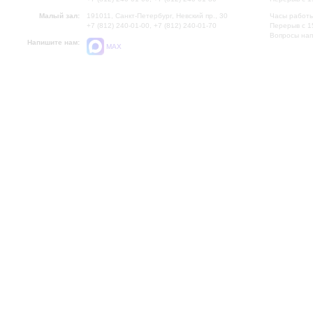
Малый зал:
191011, Санкт-Петербург, Невский пр., 30
Часы работы
+7 (812) 240-01-00, +7 (812) 240-01-70
Перерыв с 1
Вопросы на
Напишите нам:
MAX