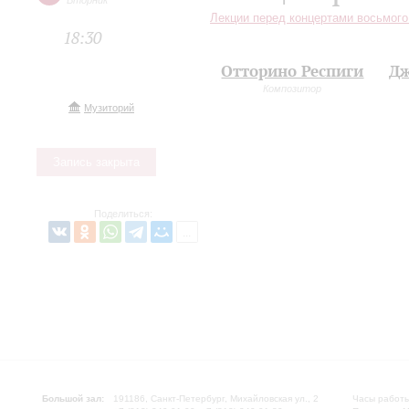
Вторник
Лекции перед концертами восьмого
18:30
Отторино Респиги
Дж
Композитор
Музиторий
Запись закрыта
Поделиться:
Большой зал:
191186, Санкт-Петербург, Михайловская ул., 2
Часы работы