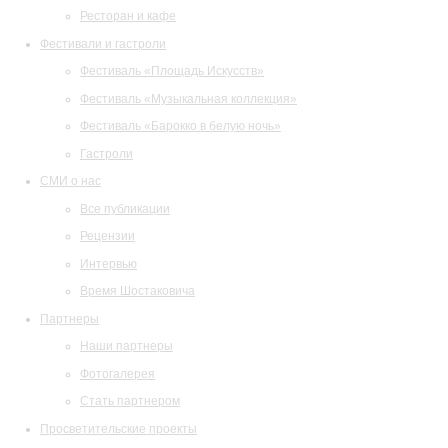
Ресторан и кафе
Фестивали и гастроли
Фестиваль «Площадь Искусств»
Фестиваль «Музыкальная коллекция»
Фестиваль «Барокко в белую ночь»
Гастроли
СМИ о нас
Все публикации
Рецензии
Интервью
Время Шостаковича
Партнеры
Наши партнеры
Фотогалерея
Стать партнером
Просветительские проекты