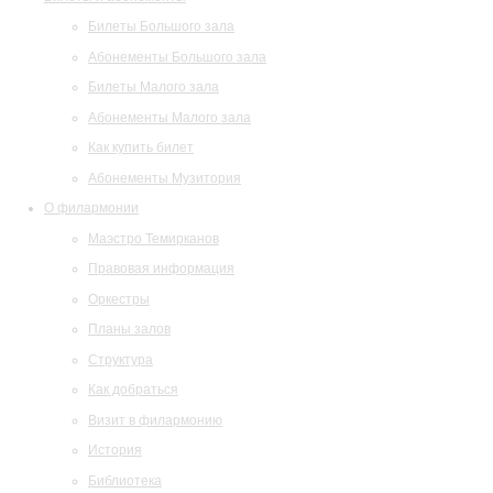
Билеты Большого зала
Абонементы Большого зала
Билеты Малого зала
Абонементы Малого зала
Как купить билет
Абонементы Музитория
О филармонии
Маэстро Темирканов
Правовая информация
Оркестры
Планы залов
Структура
Как добраться
Визит в филармонию
История
Библиотека