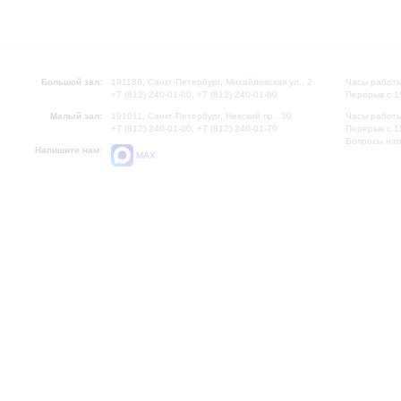
Большой зал:
191186, Санкт-Петербург, Михайловская ул., 2
Часы работы
+7 (812) 240-01-00, +7 (812) 240-01-80
Перерыв с 1
Малый зал:
191011, Санкт-Петербург, Невский пр., 30
Часы работы
+7 (812) 240-01-00, +7 (812) 240-01-70
Перерыв с 1
Вопросы на
Напишите нам:
MAX