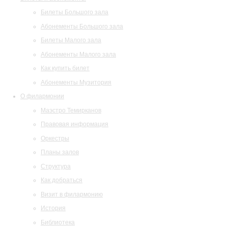
Билеты Большого зала
Абонементы Большого зала
Билеты Малого зала
Абонементы Малого зала
Как купить билет
Абонементы Музитория
О филармонии
Маэстро Темирканов
Правовая информация
Оркестры
Планы залов
Структура
Как добраться
Визит в филармонию
История
Библиотека