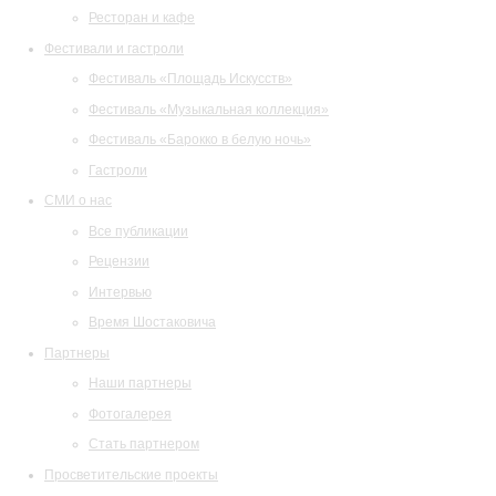
Ресторан и кафе
Фестивали и гастроли
Фестиваль «Площадь Искусств»
Фестиваль «Музыкальная коллекция»
Фестиваль «Барокко в белую ночь»
Гастроли
СМИ о нас
Все публикации
Рецензии
Интервью
Время Шостаковича
Партнеры
Наши партнеры
Фотогалерея
Стать партнером
Просветительские проекты