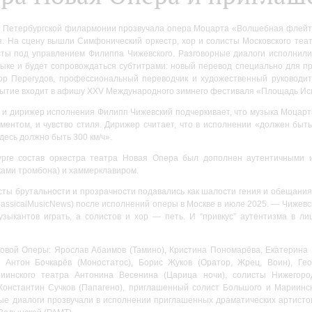
 Петербургской филармонии прозвучала опера Моцарта «Волшебная флейта
. На сцену вышли Симфонический оркестр, хор и солисты Московского теат
ты под управлением Филиппа Чижевского. Разговорные диалоги исполнили
зыке и будет сопровождаться субтитрами: новый перевод специально для п
ор Перегудов, профессиональный переводчик и художественный руководит
бытие входит в афишу XXV Международного зимнего фестиваля «Площадь Иск
 и дирижер исполнения Филипп Чижевский подчеркивает, что музыка Моцарт
ментом, и чувство стиля. Дирижер считает, что в исполнении «должен быть
десь должно быть 300 км/ч».
урге состав оркестра театра Новая Опера был дополнен аутентичными и
ами тромбона) и хаммерклавиром.
сты брутальности и прозрачности подавались как шалости гения и обещания
lassicalMusicNews) после исполнений оперы в Москве в июле 2025. — Чижев
зыкантов играть, а солистов и хор — петь. И “привкус” аутентизма в л
овой Оперы: Ярослав Абаимов (Тамино), Кристина Пономарёва, Екатерина 
, Антон Бочкарёв (Моностатос), Борис Жуков (Оратор, Жрец, Воин), Ге
иинского театра Антонина Весенина (Царица ночи), солисты Нижегор
Константин Сучков (Папагено), приглашенный солист Большого и Мариинс
ные диалоги прозвучали в исполнении приглашенных драматических артистов