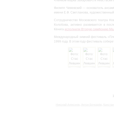
«Ленком Марка Захарова») и Анастасии 
Филипп Чижевский — основатель ансамб
имени Е.Ф. Светланова, художественный
Сотрудничество Московского театра Но
Колобова, активно развивается в пос
Кёнига
исполнили Вторую симфонию Мал
Международный зимний фестиваль «Пло
1999 году. В этом году фестиваль собер
1
Николай Алексеев
,
Антон Бочкарёв
,
Констан