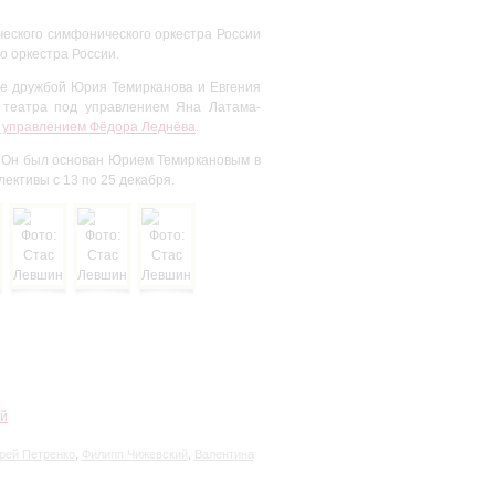
еского симфонического оркестра России
о оркестра России.
ое дружбой Юрия Темирканова и Евгения
р театра под управлением Яна Латама-
д управлением Фёдора Леднёва
.
 Он был основан Юрием Темиркановым в
лективы с 13 по 25 декабря.
й
рей Петренко
,
Филипп Чижевский
,
Валентина