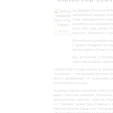
18 декабря
в Большом зале
завершенный шедевр гения
также приглашенные солис
прозвучала на немецком я
июле 2025 года сделал Ег
Филипп
имени Вл. Маяковского. Со
Чижевский.
Фото: Стас
Музыкальный руководитель
Левшин
и уровень владения инстру
обычно едешь 100 км/ч, то з
Для вступления в Петерб
сакбутами (предшественник
«Нарастания и спады звучности, контра
театрально, — писала Майя Крылова (C
просто дирижировал, но подначивал му
исполнению на пользу».
Основные партии исполнили солисты Н
дамы), Кристина Бикмаева (Папагена)
приглашенные артисты: солистка Мар
А.С. Пушкина Галина Круч (Памина) и 
Николай Диденко (Зарастро). Разговор