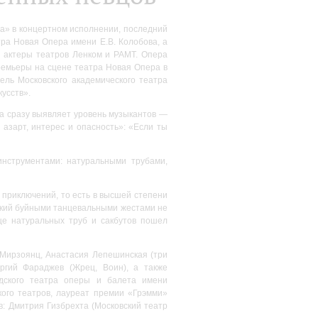
» в концертном исполнении, последний
ра Новая Опера имени Е.В. Колобова, а
 актеры театров Ленком и РАМТ. Опера
ремьеры на сцене театра Новая Опера в
ель Московского академического театра
усств».
а сразу выявляет уровень музыкантов —
 азарт, интерес и опасность»: «Если ты
нструментами: натуральными трубами,
 приключений, то есть в высшей степени
ский буйными танцевальными жестами не
ице натуральных труб и сакбутов пошел
Мирзоянц, Анастасия Лепешинская (три
оргий Фараджев (Жрец, Воин), а также
одского театра оперы и балета имени
кого театров, лауреат премии «Грэмми»
: Дмитрия Гизбрехта (Московский театр