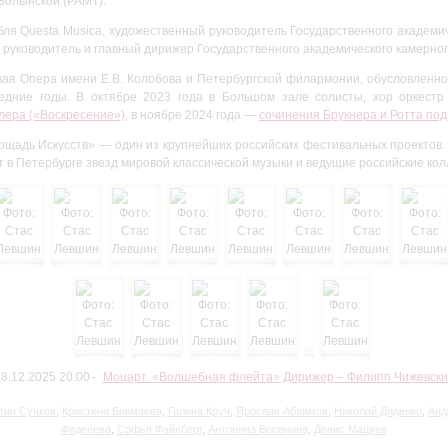
Волынской (РАМТ).
ля Questa Musica, художественный руководитель Государственного академич
 руководитель и главный дирижер Государственного академического камерног
вая Опера имени Е.В. Колобова и Петербургской филармонии, обусловленн
ледние годы. В октябре 2023 года в Большом зале солисты, хор оркест
ера («Воскресение»)
, в ноябре 2024 года —
сочинения Брукнера и Ротта по
щадь Искусств» — один из крупнейших российских фестивальных проектов.
ет в Петербурге звезд мировой классической музыки и ведущие российские кол
8.12.2025 20:00
Моцарт. «Волшебная флейта» Дирижер – Филипп Чижевски
тин Сучков
,
Кристина Бикмаева
,
Галина Круч
,
Ярослав Абаимов
,
Николай Диденко
,
Анд
Феденёва
,
Софья Файнберг
,
Антонина Весенина
,
Денис Мацуев