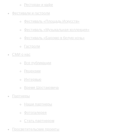
Ресторан и кафе
Фестивали и гастроли
Фестиваль «Площадь Искусств»
Фестиваль «Музыкальная коллекция»
Фестиваль «Барокко в белую ночь»
Гастроли
СМИ о нас
Все публикации
Рецензии
Интервью
Время Шостаковича
Партнеры
Наши партнеры
Фотогалерея
Стать партнером
Просветительские проекты