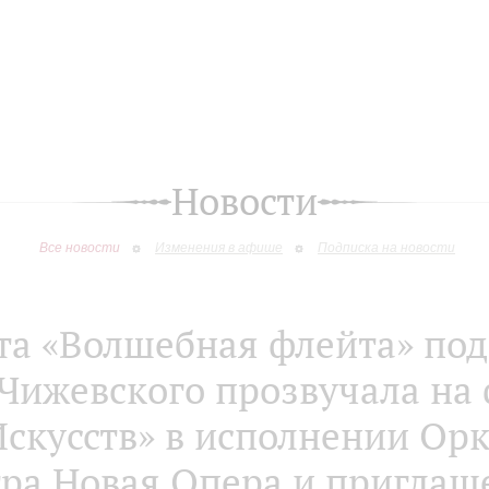
Новости
Все новости
Изменения в афише
Подписка на новости
а «Волшебная флейта» по
Чижевского прозвучала на 
скусств» в исполнении Орке
тра Новая Опера и пригла