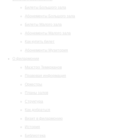
Билеты Большого зала
Абонементы Большого зала
Билеты Малого зала
Абонементы Малого зала
Как купить билет
Абонементы Музитория
О филармонии
Маэстро Темирканов
Правовая информация
Оркестры
Планы залов
Структура
Как добраться
Визит в филармонию
История
Библиотека