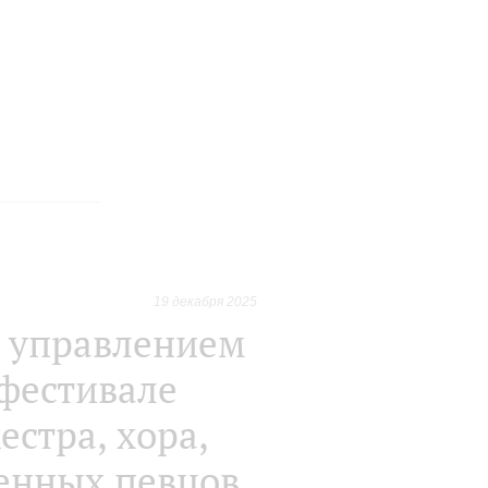
19 декабря 2025
д управлением
фестивале
стра, хора,
шенных певцов