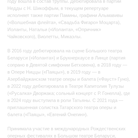
году вошла в состав труппы. Дебютировала в партии
Недды с Н. Шикоффым, в текущем репертуаре
исполняет также партии Памины, графини Альмавивы
(«Волшебная флейта», «Свадьба Фигаро» Моцарта),
Иоланты, Натальи («Иоланта», «Опричник»
Чайковского), Виолетты, Микаэлы.
В 2016 году дебютировала на сцене Большого театра
Беларуси («Иоланта») и Брукнерхаусе в Линце (партия
сопрано в Девятой симфонии Бетховена), в 2018 году —
в Опере Ниццы («Паяцы»), в 2019 году — в
Азербайджанском театре оперы и балета («Фауст» Гуно),
в 2022 году дебютировала в Театре Капитолия Тулузы
(«Русалка» Дворжака; сольный концерт с Р. Гонелла), где
в 2024 году выступила в роли Татьяны. С 2021 года —
приглашенная солистка Татарского театра оперы и
балета («Паяцы», «Евгений Онегин»).
Принимала участие в международных Рождественских
оперных фестивалях в Большом театре Беларуси,