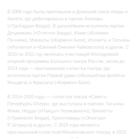
В 2006 году была приглашена в Донецкий театр оперы и
балета, где дебютировала в партии Леоноры
(«Трубадур» Верди). В дальнейшем исполняла партии
Дездемоны («Отелло» Верди), Мими («Богема»
Пуччини), Микаэлы («Кармен» Бизе), Иоланты и Татьяны
(«Иоланта» и «Евгений Онегин» Чайковского) и другие. С
2010 по 2011 год являлась участницей Молодежной
оперной программы Большого театра России, затем до
2014 года — приглашенная солистка театра, где
исполняла партии Первой дамы («Волшебная флейта»
Моцарта) и Фраскиты («Кармен» Бизе).
В 2014–2020 годы — солистка театра «Санктъ-
Петербургъ Опера», где выступала в партиях Татьяны,
Мими, Недды («Паяцы» Леонкавалло), Виолетты
(«Травиата» Верди), Хризотемиды («Электра»
Р. Штрауса) и других. С 2015 года является
приглашенной солисткой Михайловского театра, в 2020