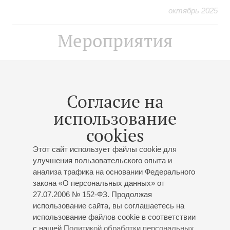
октябрь 2025
Мероприятия
04
января
,
2027
19:00
,
Пн
Малый зал
Согласие на
Винченцо Беллини, Гаэтано
использование
Доницетти,
cookies
Руджеро Леонкавалло,
Джоаккино Россини
Этот сайт использует файлы cookie для
улучшения пользовательского опыта и
К 225-летию со дня рождения В. Беллини, 230-летию
анализа трафика на основании Федерального
со дня рождения Г. Доницетти, 170-летию со дня
закона «О персональных данных» от
рождения Р. Леонкавалло, 235-летию со дня
27.07.2006 № 152-ФЗ. Продолжая
рождения Дж. Россини
использование сайта, вы соглашаетесь на
Концерт 1-го абонемента «
В кругу великих имен
»
использование файлов cookie в соответствии
с нашей
Политикой обработки персональных
Полина Лаптева
- сопрано;
Валентина Феденёва
-