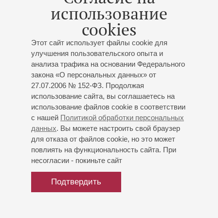
Работала с такими дирижерами, как Дмитрий
использование
Синьковский, Дмитрий Юровский, Филипп Чижевский,
Фабио Мастранджело, Иван Великанов, Дмитрий
cookies
Дмитриенко, Николай Алданов и другие.
Этот сайт использует файлы cookie для
улучшения пользовательского опыта и
В репертуаре партии: Церлина («Дон Жуан»), Блондхен
анализа трафика на основании Федерального
(«Похищение из сераля»), Фьордилиджи («Так поступают
закона «О персональных данных» от
все»), Царица ночи («Волшебная флейта», все оперы –
27.07.2006 № 152-ФЗ. Продолжая
В.А. Моцарта), Шемаханская царица («Золотой
использование сайта, вы соглашаетесь на
Петушок» Н.А. Римского-Корсакова), Олимпия («Сказки
использование файлов cookie в соответствии
Гофмана» Ж. Оффенбаха), Эвридика («Орфей и
с нашей
Политикой обработки персональных
Эвридика» К.В. Глюка), Клоринда («Золушка»
данных
. Вы можете настроить свой браузер
Дж. Россини), Адель («Летучая мышь» И. Штрауса) и
для отказа от файлов cookie, но это может
другие.
повлиять на функциональность сайта. При
несогласии - покиньте сайт
Подтвердить
октябрь 2025