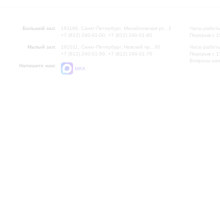
Большой зал:
191186, Санкт-Петербург, Михайловская ул., 2
Часы работы
+7 (812) 240-01-00, +7 (812) 240-01-80
Перерыв с 1
Малый зал:
191011, Санкт-Петербург, Невский пр., 30
Часы работы
+7 (812) 240-01-00, +7 (812) 240-01-70
Перерыв с 1
Вопросы на
Напишите нам:
MAX