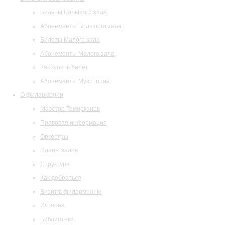
Билеты Большого зала
Абонементы Большого зала
Билеты Малого зала
Абонементы Малого зала
Как купить билет
Абонементы Музитория
О филармонии
Маэстро Темирканов
Правовая информация
Оркестры
Планы залов
Структура
Как добраться
Визит в филармонию
История
Библиотека