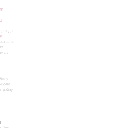
тр
н
-
церт до
и
:
естра из
ля
има в
 Бэну
онболу
лтрэйну
и