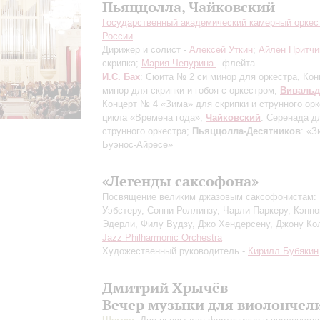
Пьяццолла, Чайковский
Государственный академический камерный оркес
России
Дирижер и солист -
Алексей Уткин
;
Айлен Притчи
скрипка;
Мария Чепурина
- флейта
И.С. Бах
: Сюита № 2 си минор для оркестра, Кон
минор для скрипки и гобоя с оркестром;
Вивальд
Концерт № 4 «Зима» для скрипки и струнного орк
цикла «Времена года»;
Чайковский
: Серенада д
струнного оркестра;
Пьяццолла-Десятников
: «З
Буэнос-Айресе»
«Легенды саксофона»
Посвящение великим джазовым саксофонистам:
Уэбстеру, Сонни Роллинзу, Чарли Паркеру, Кэнн
Эдерли, Филу Вудзу, Джо Хендерсену, Джону Ко
Jazz Philharmonic Orchestra
Художественный руководитель -
Кирилл Бубякин
Дмитрий Хрычёв
Вечер музыки для виолончел