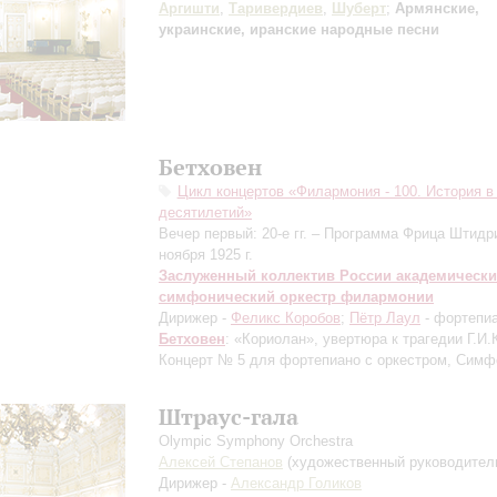
Аргишти
,
Таривердиев
,
Шуберт
;
Армянские,
украинские, иранские народные песни
Бетховен
Цикл концертов «Филармония - 100. История в
десятилетий»
Вечер первый: 20-е гг. – Программа Фрица Штидри
ноября 1925 г.
Заслуженный коллектив России академическ
симфонический оркестр филармонии
Дирижер -
Феликс Коробов
;
Пётр Лаул
- фортепи
Бетховен
: «Кориолан», увертюра к трагедии Г.И.
Концерт № 5 для фортепиано с оркестром, Сим
Штраус-гала
Olympic Symphony Orchestra
Алексей Степанов
(художественный руководител
Дирижер -
Александр Голиков