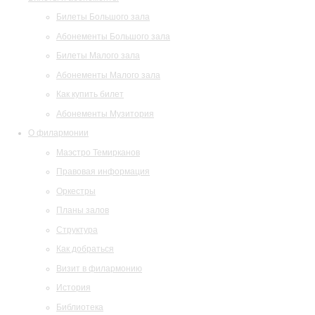
Билеты Большого зала
Абонементы Большого зала
Билеты Малого зала
Абонементы Малого зала
Как купить билет
Абонементы Музитория
О филармонии
Маэстро Темирканов
Правовая информация
Оркестры
Планы залов
Структура
Как добраться
Визит в филармонию
История
Библиотека