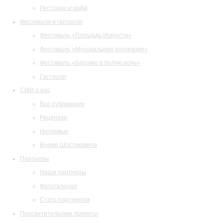
Ресторан и кафе
Фестивали и гастроли
Фестиваль «Площадь Искусств»
Фестиваль «Музыкальная коллекция»
Фестиваль «Барокко в белую ночь»
Гастроли
СМИ о нас
Все публикации
Рецензии
Интервью
Время Шостаковича
Партнеры
Наши партнеры
Фотогалерея
Стать партнером
Просветительские проекты