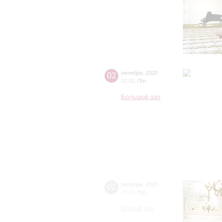
02
октября
,
2020
20:00
,
Пт
Большой зал
02
октября
,
2020
19:00
,
Пт
Малый зал