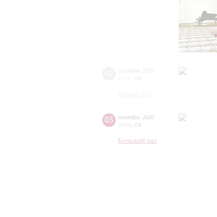
02
октября
,
2020
19:00
,
Пт
Малый зал
03
октября
,
2020
20:00
,
Сб
Большой зал