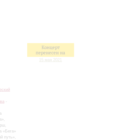
Концерт
перенесен на
15 мая 2021
еский
ва
-
а
а»,
арш,
а «Бега»
й путь»,