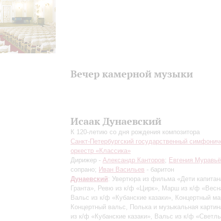
Вечер камерной музыки
Исаак Дунаевский
К 120-летию со дня рождения композитора
Санкт-Петербургский государственный симфонич
оркестр «Классика»
Дирижер -
Александр Канторов
;
Евгения Муравьё
сопрано;
Иван Васильев
- баритон
Дунаевский
: Увертюра из фильма «Дети капитан
Гранта», Ревю из к/ф «Цирк», Марш из к/ф «Весн
Вальс из к/ф «Кубанские казаки», Концертный м
Концертный вальс, Полька и музыкальная картин
из к/ф «Кубанские казаки», Вальс из к/ф «Светлы