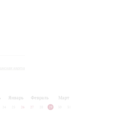
инская карта
ь
Январь
Февраль
Март
24
25
26
27
28
29
30
31