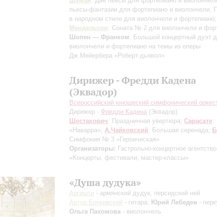
Шуман
: Две пьесы для фортепиано и виолончели
пьесы-фантазии для фортепиано и виолончели, П
в народном стиле для виолончели и фортепиано;
Мендельсон
: Соната № 2 для виолончели и фор
Шопен — Франком
: Большой концертный дуэт 
виолончели и фортепиано на темы из оперы
Дж.Мейербера «Роберт-дьявол»
Дирижер - Фредди Кадена
(Эквадор)
Всероссийский юношеский симфонический оркес
Дирижер -
Фредди Кадена
(Эквадор)
Шостакович
: Праздничная увертюра;
Сарасате
:
«Наварра»;
А.Чайковский
: Большая серенада;
Б
Симфония № 3 «Героическая»
Организаторы:
Гастрольно-концертное агентство
«Концерты, фестивали, мастер-классы»
«Душа дудука»
Аргишти
- армянский дудук, персидский ней
Артур Бочкивский
- гитара;
Юрий Лебедев
- перк
Ольга Пахомова
- виолончель