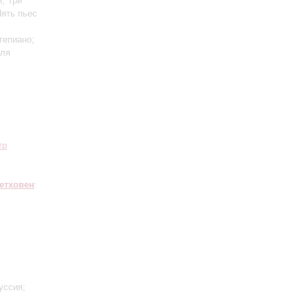
, Три
ять пьес
тепиано;
для
тр
етховен
:
уссия;