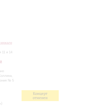
 зеркале
 11 и 14
ий
ано
Коллина,
фония № 5
Концерт
отменен
ь)