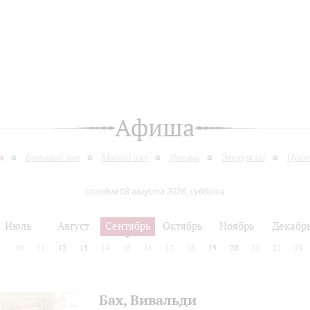
Афиша
я
Большой зал
Малый зал
Лекции
Экскурсии
Пушк
сегодня 08 августа 2026, суббота
Июль
Август
Сентябрь
Октябрь
Ноябрь
Декабр
9
10
11
12
13
14
15
16
17
18
19
20
21
22
23
Бах, Вивальди