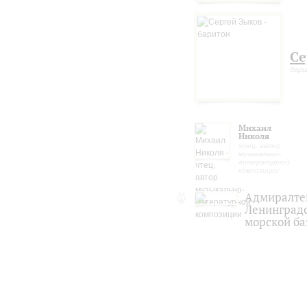
Се
бар
Михаил
Николя
чтец, автор
музыкально-
литературной
композиции
Адмиралте
Ленинградс
морской б