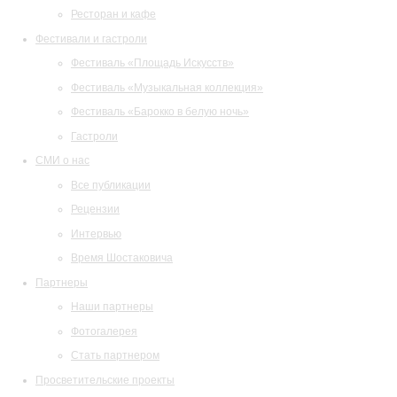
Ресторан и кафе
Фестивали и гастроли
Фестиваль «Площадь Искусств»
Фестиваль «Музыкальная коллекция»
Фестиваль «Барокко в белую ночь»
Гастроли
СМИ о нас
Все публикации
Рецензии
Интервью
Время Шостаковича
Партнеры
Наши партнеры
Фотогалерея
Стать партнером
Просветительские проекты