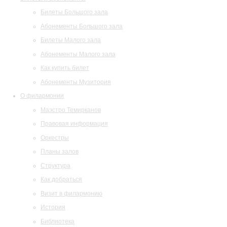
Билеты Большого зала
Абонементы Большого зала
Билеты Малого зала
Абонементы Малого зала
Как купить билет
Абонементы Музитория
О филармонии
Маэстро Темирканов
Правовая информация
Оркестры
Планы залов
Структура
Как добраться
Визит в филармонию
История
Библиотека