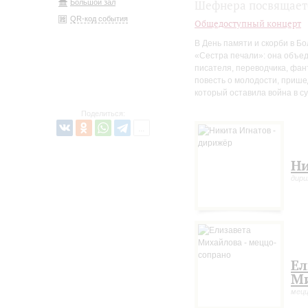
Большой зал
Шефнера посвящае
QR-код события
Общедоступный концерт
В День памяти и скорби в 
«Сестра печали»: она объед
писателя, переводчика, фан
повесть о молодости, прише
который оставила война в су
Поделиться:
Ни
дир
Ел
М
мецц