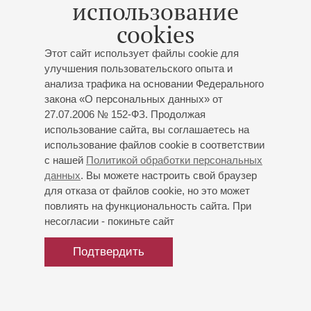
использование
Корсакова В.И. Юшманова.
cookies
Основатель и руководитель музыкально-литературного
Этот сайт использует файлы cookie для
салона «Библиотека Николя», в стенах которого
улучшения пользовательского опыта и
проходит множество концертных и просветительских
анализа трафика на основании Федерального
мероприятий. Автор и организатор многочисленных
закона «О персональных данных» от
тематических концертов, спектаклей, литературно-
27.07.2006 № 152-ФЗ. Продолжая
музыкальных программ. Как певец и как чтец выступает
использование сайта, вы соглашаетесь на
во многих концертных залах Санкт-Петербурга.
использование файлов cookie в соответствии
апрель 2025
с нашей
Политикой обработки персональных
данных
. Вы можете настроить свой браузер
для отказа от файлов cookie, но это может
повлиять на функциональность сайта. При
несогласии - покиньте сайт
Подтвердить