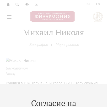
|
RU
EN
Михаил Николя
Биография
Мероприятия
Бас-баритон
Чтец
Родился в 1978 году в Ленинграде. В 2003 году окончил
Музыкально-гуманитарный колледж по специальности
«академический вокал» (класс Е.М. Петровой).
Продолжил обучение у доцента Санкт-Петербургской
Согласие на
государственной консерватории имени Н.А. Римского-