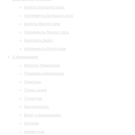
Билеты Большого зала
Абонементы Большого зала
Билеты Малого зала
Абонементы Малого зала
Как купить билет
Абонементы Музитория
О филармонии
Маэстро Темирканов
Правовая информация
Оркестры
Планы залов
Структура
Как добраться
Визит в филармонию
История
Библиотека