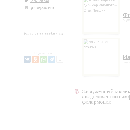
Большой зал
QR-код события
Фе
дир
Билеты не продаются
Поделиться:
Ил
скри
Заслуженный коллек
академический симф
филармонии