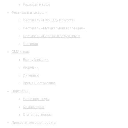
Ресторан и кафе
Фестивали и гастроли
Фестиваль «Площадь Искусств»
Фестиваль «Музыкальная коллекция»
Фестиваль «Барокко в белую ночь»
Гастроли
СМИ о нас
Все публикации
Рецензии
Интервью
Время Шостаковича
Партнеры
Наши партнеры
Фотогалерея
Стать партнером
Просветительские проекты