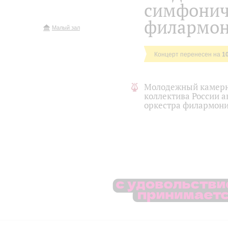
симфонич
филармо
Малый зал
Концерт перенесен на
1
Молодежный камерн
коллектива России 
оркестра филармон