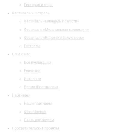
Ресторан и кафе
Фестивали и гастроли
Фестиваль «Площадь Искусств»
Фестиваль «Музыкальная коллекция»
Фестиваль «Барокко в белую ночь»
Гастроли
СМИ о нас
Все публикации
Рецензии
Интервью
Время Шостаковича
Партнеры
Наши партнеры
Фотогалерея
Стать партнером
Просветительские проекты