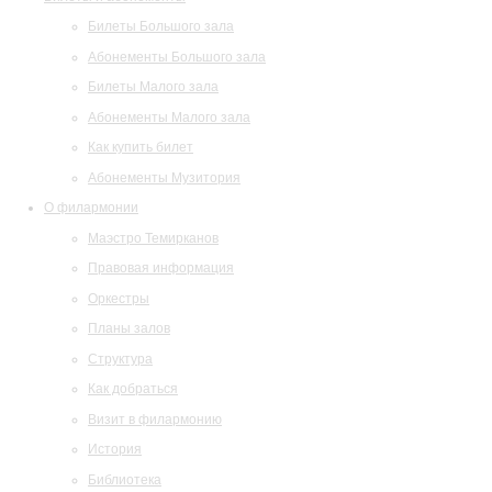
Билеты Большого зала
Абонементы Большого зала
Билеты Малого зала
Абонементы Малого зала
Как купить билет
Абонементы Музитория
О филармонии
Маэстро Темирканов
Правовая информация
Оркестры
Планы залов
Структура
Как добраться
Визит в филармонию
История
Библиотека