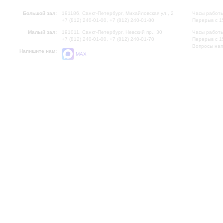
Большой зал:
191186, Санкт-Петербург, Михайловская ул., 2
Часы работы
+7 (812) 240-01-00, +7 (812) 240-01-80
Перерыв с 1
Малый зал:
191011, Санкт-Петербург, Невский пр., 30
Часы работы
+7 (812) 240-01-00, +7 (812) 240-01-70
Перерыв с 1
Вопросы на
Напишите нам:
MAX